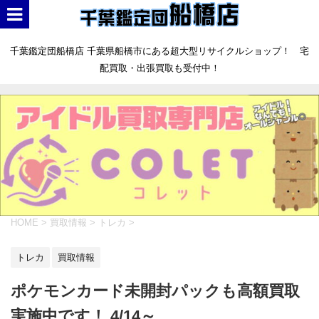
千葉鑑定団船橋店 千葉県船橋市にある超大型リサイクルショップ！ 宅
配買取・出張買取も受付中！
HOME
>
買取情報
>
トレカ
>
トレカ
買取情報
ポケモンカード未開封パックも高額買取
実施中です！ 4/14～