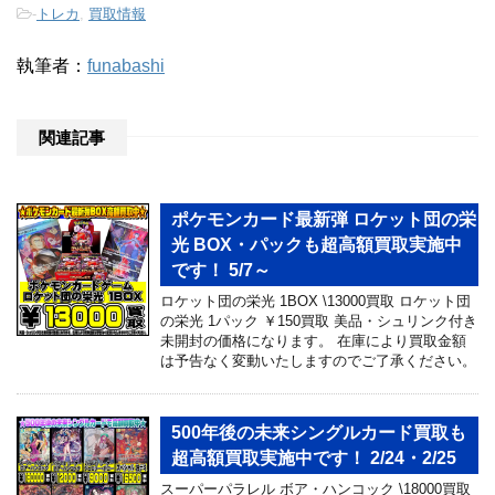
-
トレカ
,
買取情報
執筆者：
funabashi
関連記事
ポケモンカード最新弾 ロケット団の栄
光 BOX・パックも超高額買取実施中
です！ 5/7～
ロケット団の栄光 1BOX \13000買取 ロケット団
の栄光 1パック ￥150買取 美品・シュリンク付き
未開封の価格になります。 在庫により買取金額
は予告なく変動いたしますのでご了承ください。
500年後の未来シングルカード買取も
超高額買取実施中です！ 2/24・2/25
スーパーパラレル ボア・ハンコック \18000買取