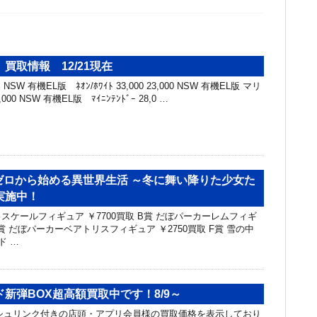
買取情報 12/21現在
SW 有機EL版 ﾈｵﾝ/ﾎﾜｲﾄ 33,000 23,000 NSW 有機EL版 マリ
,000 NSW 有機EL版 ﾏｲﾆﾝﾃﾝﾄﾞｰ 28,0 …
:ゼロから始める異世界生活 ～冬に舞い降りた少女た
実施中！
スケールフィギュア ￥7700買取 B賞 だぼパーカーレムフィギ
 C賞 だぼパーカーベアトリスフィギュア ￥2750買取 F賞 雪の中
ド …
新弾BOX超高額買取中です！8/9～
ュリンク付きの店頭・アプリ会員様の買取価格を表示しており