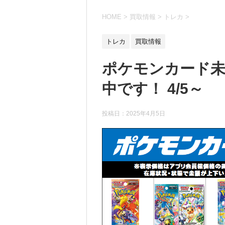
HOME
>
買取情報
>
トレカ
>
トレカ
買取情報
ポケモンカード未
中です！ 4/5～
投稿日：
2025年4月5日