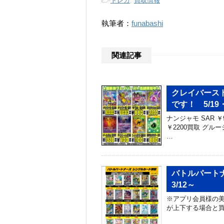
-
トレカ
,
買取情報
執筆者：
funabashi
関連記事
クレイバース
です！ 5/19・
ナンジャモ SAR ￥
￥2200買取 グルーシ
…
バトルパート
3/12～
※アプリ会員様の美
が上下する場合と