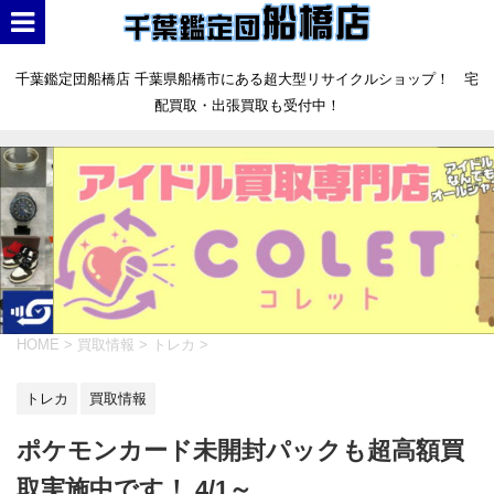
千葉鑑定団船橋店 千葉県船橋市にある超大型リサイクルショップ！ 宅
配買取・出張買取も受付中！
HOME
>
買取情報
>
トレカ
>
トレカ
買取情報
ポケモンカード未開封パックも超高額買
取実施中です！ 4/1～