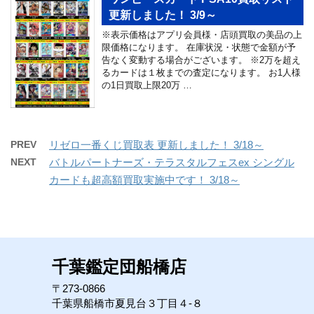
更新しました！ 3/9～
※表示価格はアプリ会員様・店頭買取の美品の上
限価格になります。 在庫状況・状態で金額が予
告なく変動する場合がございます。 ※2万を超え
るカードは１枚までの査定になります。 お1人様
の1日買取上限20万 …
PREV
リゼロ一番くじ買取表 更新しました！ 3/18～
NEXT
バトルパートナーズ・テラスタルフェスex シングル
カードも超高額買取実施中です！ 3/18～
千葉鑑定団船橋店
〒273-0866
千葉県船橋市夏見台３丁目４-８