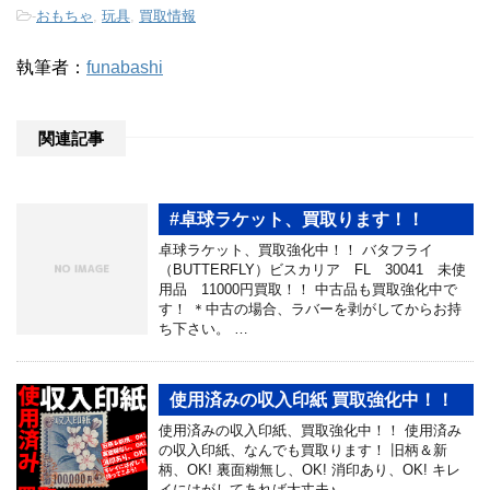
-
おもちゃ
,
玩具
,
買取情報
執筆者：
funabashi
関連記事
#卓球ラケット、買取ります！！
卓球ラケット、買取強化中！！ バタフライ
（BUTTERFLY）ビスカリア FL 30041 未使
用品 11000円買取！！ 中古品も買取強化中で
す！ ＊中古の場合、ラバーを剥がしてからお持
ち下さい。 …
使用済みの収入印紙 買取強化中！！
使用済みの収入印紙、買取強化中！！ 使用済み
の収入印紙、なんでも買取ります！ 旧柄＆新
柄、OK! 裏面糊無し、OK! 消印あり、OK! キレ
イにはがしてあれば大丈夫♪