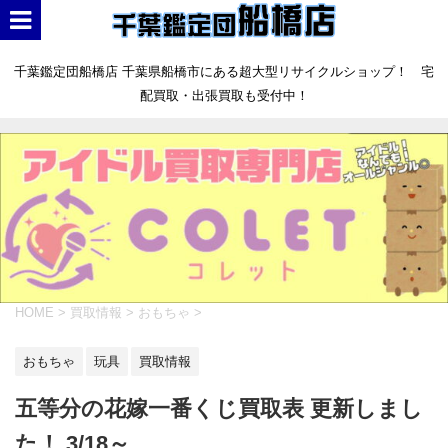
千葉鑑定団船橋店 千葉県船橋市にある超大型リサイクルショップ！ 宅
配買取・出張買取も受付中！
HOME
>
買取情報
>
おもちゃ
>
おもちゃ
玩具
買取情報
五等分の花嫁一番くじ買取表 更新しまし
た！ 3/18～