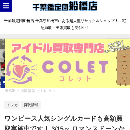
千葉鑑定団船橋店 千葉県船橋市にある超大型リサイクルショップ！ 宅
配買取・出張買取も受付中！
HOME
>
買取情報
>
トレカ
>
トレカ
買取情報
ワンピース人気シングルカードも高額買
取実施中です！ 3/15～ ロマンスドーンか