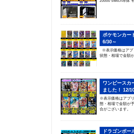
20000 switch本体 
ポケモンカー
6/30～
※表示価格はアプ
状態・相場で金額
ワンピースカ
ました！ 12/1
※表示価格はアプリ
態・相場で金額が予
合がございます。
ドラゴンボール