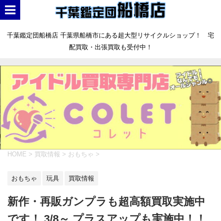
千葉鑑定団船橋店 千葉県船橋市にある超大型リサイクルショップ！ 宅
配買取・出張買取も受付中！
HOME
>
買取情報
>
おもちゃ
>
おもちゃ
玩具
買取情報
新作・再販ガンプラも超高額買取実施中
です！ 3/8～ プラスアップも実施中！！