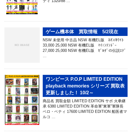
ティ 1320/88 …
ゲーム機本体 買取情報 5/2現在
NSW 未使用 中古品 NSW 有機EL版 ﾈｵﾝ/ﾎﾜｲﾄ
33,000 25,000 NSW 有機EL版 ﾏｲﾆﾝﾃﾝﾄﾞｰ
27,000 25,000 NSW 有機EL版 ｾﾞﾙﾀﾞの伝説ｴﾃﾞ
…
ワンピース P.O.P LIMITED EDITION
playback memories シリーズ 買取表
更新しました！ 10/2～
商品名 買取金額 LIMITED EDITION サボ 火拳継
承 6380 LIMITED EDITION 革命軍“東軍”軍隊長
ベロ・ベティ 17600 LIMITED EDITION 船医者マ
ルコ …