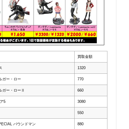
買取金額
ス
1320
ファルガー・ロー
770
ファルガー・ローⅡ
660
ギア5
3080
550
SPECIAL バウンドマン
880