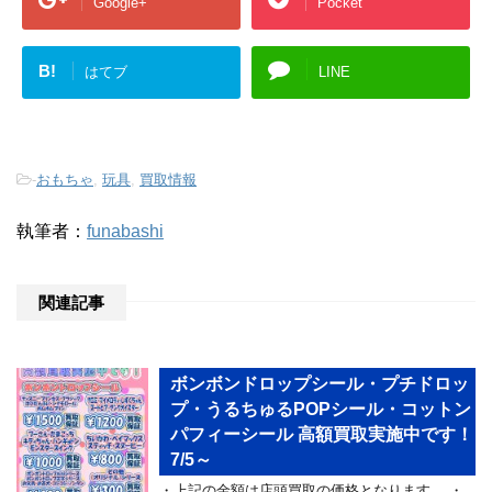
Google+
Pocket
B!
はてブ
LINE
-
おもちゃ
,
玩具
,
買取情報
執筆者：
funabashi
関連記事
ボンボンドロップシール・プチドロッ
プ・うるちゅるPOPシール・コットン
パフィーシール 高額買取実施中です！
7/5～
・上記の金額は店頭買取の価格となります。 ・