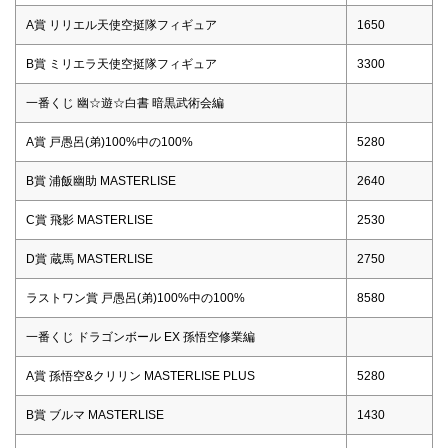
A賞 リリエル天使空挺隊フィギュア
1650
B賞 ミリエラ天使空挺隊フィギュア
3300
一番くじ 幽☆遊☆白書 暗黒武術会編
A賞 戸愚呂(弟)100%中の100%
5280
B賞 浦飯幽助 MASTERLISE
2640
C賞 飛影 MASTERLISE
2530
D賞 蔵馬 MASTERLISE
2750
ラストワン賞 戸愚呂(弟)100%中の100%
8580
一番くじ ドラゴンボール EX 孫悟空修業編
A賞 孫悟空&クリリン MASTERLISE PLUS
5280
B賞 ブルマ MASTERLISE
1430