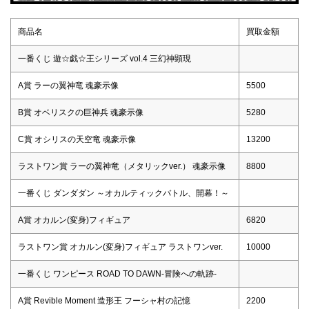
商品名
買取金額
一番くじ 遊☆戯☆王シリーズ vol.4 三幻神顕現
A賞 ラーの翼神竜 魂豪示像
5500
B賞 オベリスクの巨神兵 魂豪示像
5280
C賞 オシリスの天空竜 魂豪示像
13200
ラストワン賞 ラーの翼神竜（メタリックver.） 魂豪示像
8800
一番くじ ダンダダン ～オカルティックバトル、開幕！～
A賞 オカルン(変身)フィギュア
6820
ラストワン賞 オカルン(変身)フィギュア ラストワンver.
10000
一番くじ ワンピース ROAD TO DAWN-冒険への軌跡-
A賞 Revible Moment 造形王 フーシャ村の記憶
2200