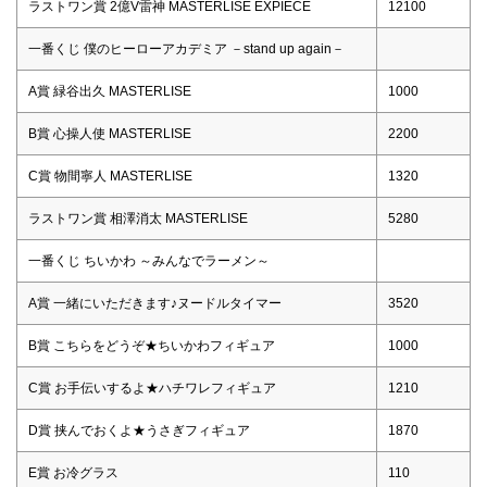
ラストワン賞 2億V雷神 MASTERLISE EXPIECE
12100
一番くじ 僕のヒーローアカデミア －stand up again－
A賞 緑谷出久 MASTERLISE
1000
B賞 心操人使 MASTERLISE
2200
C賞 物間寧人 MASTERLISE
1320
ラストワン賞 相澤消太 MASTERLISE
5280
一番くじ ちいかわ ～みんなでラーメン～
A賞 一緒にいただきます♪ヌードルタイマー
3520
B賞 こちらをどうぞ★ちいかわフィギュア
1000
C賞 お手伝いするよ★ハチワレフィギュア
1210
D賞 挟んでおくよ★うさぎフィギュア
1870
E賞 お冷グラス
110