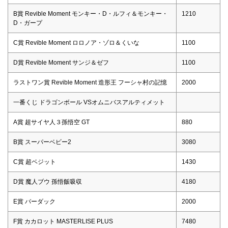
B賞 Revible Moment モンキー・D・ルフィ＆モンキー・
1210
D・ガープ
C賞 Revible Moment ロロノア・ゾロ＆くいな
1100
D賞 Revible Moment サンジ＆ゼフ
1100
ラストワン賞 Revible Moment 造形王 フーシャ村の記憶
2000
一番くじ ドラゴンボール VSオムニバスアルティメット
A賞 超サイヤ人３孫悟空 GT
880
B賞 スーパーベビー2
3080
C賞 超ベジット
1430
D賞 魔人ブウ 孫悟飯吸収
4180
E賞 バーダック
2000
F賞 カカロット MASTERLISE PLUS
7480