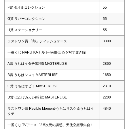
F賞 タオルコレクション
55
G賞 ラバーコレクション
55
H賞 ステーショナリー
55
ラストワン賞 「郎」ティッシュケース
3300
一番くじ NARUTO-ナルト- 疾風伝 心を写す赤き瞳
A賞 うちはイタチ(暗部) MASTERLISE
2860
B賞 うちはシスイ MASTERLISE
1650
C賞 うちはオビト MASTERLISE
2310
D賞 はたけカカシ(暗部) MASTERLISE
2200
ラストワン賞 Revible Moment-うちはサスケ＆うちはイ
4840
タチ-
一番くじ TVアニメ「2.5次元の誘惑」天使空挺隊集合！