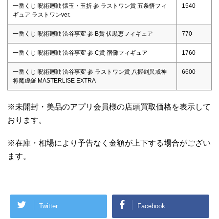
一番くじ 呪術廻戦 懐玉・玉折 参 ラストワン賞 五条悟フィ
1540
ギュア ラストワンver.
一番くじ 呪術廻戦 渋谷事変 参 B賞 伏黒恵フィギュア
770
一番くじ 呪術廻戦 渋谷事変 参 C賞 宿儺フィギュア
1760
一番くじ 呪術廻戦 渋谷事変 参 ラストワン賞 八握剣異戒神
6600
将魔虚羅 MASTERLISE EXTRA
※未開封・美品のアプリ会員様の店頭買取価格を表示して
おります。
※在庫・相場により予告なく金額が上下する場合がござい
ます。
Twitter
Facebook