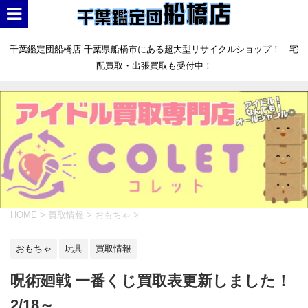
千葉鑑定団船橋店 千葉県船橋市にある超大型リサイクルショップ！ 宅
配買取・出張買取も受付中！
HOME
>
買取情報
>
おもちゃ
>
おもちゃ
玩具
買取情報
呪術廻戦 一番くじ買取表更新しました！
2/18～