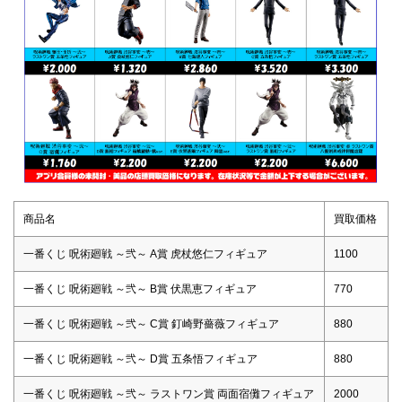
商品名
買取価格
一番くじ 呪術廻戦 ～弐～ A賞 虎杖悠仁フィギュア
1100
一番くじ 呪術廻戦 ～弐～ B賞 伏黒恵フィギュア
770
一番くじ 呪術廻戦 ～弐～ C賞 釘崎野薔薇フィギュア
880
一番くじ 呪術廻戦 ～弐～ D賞 五条悟フィギュア
880
一番くじ 呪術廻戦 ～弐～ ラストワン賞 両面宿儺フィギュア
2000