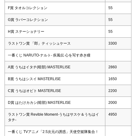
F賞 タオルコレクション
55
G賞 ラバーコレクション
55
H賞 ステーショナリー
55
ラストワン賞 「郎」ティッシュケース
3300
一番くじ NARUTO-ナルト- 疾風伝 心を写す赤き瞳
A賞 うちはイタチ(暗部) MASTERLISE
2860
B賞 うちはシスイ MASTERLISE
1650
C賞 うちはオビト MASTERLISE
2200
D賞 はたけカカシ(暗部) MASTERLISE
2000
ラストワン賞 Revible Moment-うちはサスケ＆うちはイ
4950
タチ-
一番くじ TVアニメ「2.5次元の誘惑」天使空挺隊集合！