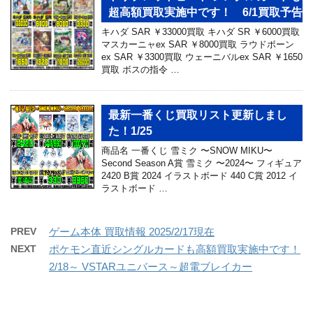
超高額買取実施中です！ 6/1買取予告
キハダ SAR ￥33000買取 キハダ SR ￥6000買取
マスカーニャex SAR ￥8000買取 ラウドボーン
ex SAR ￥3300買取 ウェーニバルex SAR ￥1650
買取 ボスの指令 …
最新一番くじ買取リスト更新しまし
た！1/25
商品名 ⼀番くじ 雪ミク 〜SNOW MIKU〜
Second Season A賞 雪ミク 〜2024〜 フィギュア
2420 B賞 2024 イラストボード 440 C賞 2012 イ
ラストボード …
PREV
ゲーム本体 買取情報 2025/2/17現在
NEXT
ポケモン直近シングルカードも高額買取実施中です！
2/18～ VSTARユニバース～超電ブレイカー