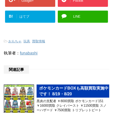
Google+
Pocket
B!
はてブ
LINE
-
おもちゃ
,
玩具
,
買取情報
執筆者：
funabashi
関連記事
ポケモンカードBOXも高額買取実施中
です！ 8/19・8/20
黒炎の支配者 ￥8000買取 ポケモンカード151
￥16000買取 クレイバースト ￥11500買取 スノ
ーハザード ￥7500買取 トリプレットビート