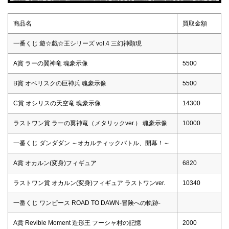
商品名
買取金額
一番くじ 遊☆戯☆王シリーズ vol.4 三幻神顕現
A賞 ラーの翼神竜 魂豪示像
5500
B賞 オベリスクの巨神兵 魂豪示像
5500
C賞 オシリスの天空竜 魂豪示像
14300
ラストワン賞 ラーの翼神竜（メタリックver.） 魂豪示像
10000
一番くじ ダンダダン ～オカルティックバトル、開幕！～
A賞 オカルン(変身)フィギュア
6820
ラストワン賞 オカルン(変身)フィギュア ラストワンver.
10340
一番くじ ワンピース ROAD TO DAWN-冒険への軌跡-
A賞 Revible Moment 造形王 フーシャ村の記憶
2000