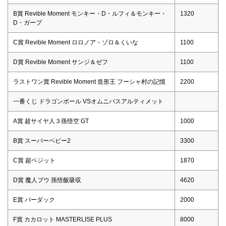
B賞 Revible Moment モンキー・D・ルフィ＆モンキー・
1320
D・ガープ
C賞 Revible Moment ロロノア・ゾロ＆くいな
1100
D賞 Revible Moment サンジ＆ゼフ
1100
ラストワン賞 Revible Moment 造形王 フーシャ村の記憶
2200
一番くじ ドラゴンボール VSオムニバスアルティメット
A賞 超サイヤ人３孫悟空 GT
1000
B賞 スーパーベビー2
3300
C賞 超ベジット
1870
D賞 魔人ブウ 孫悟飯吸収
4620
E賞 バーダック
2000
F賞 カカロット MASTERLISE PLUS
8000