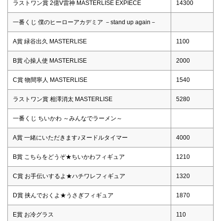
ラストワン賞 2億V雷神 MASTERLISE EXPIECE
14300
一番くじ 僕のヒーローアカデミア －stand up again－
A賞 緑谷出久 MASTERLISE
1100
B賞 心操人使 MASTERLISE
2000
C賞 物間寧人 MASTERLISE
1540
ラストワン賞 相澤消太 MASTERLISE
5280
一番くじ ちいかわ ～みんなでラーメン～
A賞 一緒にいただきます♪ヌードルタイマー
4000
B賞 こちらをどうぞ★ちいかわフィギュア
1210
C賞 お手伝いするよ★ハチワレフィギュア
1320
D賞 挟んでおくよ★うさぎフィギュア
1870
E賞 お冷グラス
110