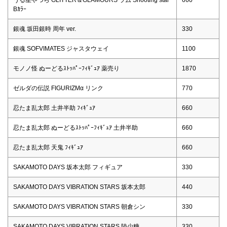
Bｶﾗｰ
銀魂 坂田銀時 周年 ver.
330
銀魂 SOFVIMATES ジャスタウェイ
1100
モノノ怪 ぬーどるｽﾄｯﾊﾟｰﾌｨｷﾞｭｱ 薬売り
1870
ゼルダの伝説 FIGURIZMα リンク
770
忍たま乱太郎 土井半助 ﾌｨｷﾞｭｱ
660
忍たま乱太郎 ぬーどるｽﾄｯﾊﾟｰﾌｨｷﾞｭｱ 土井半助
660
忍たま乱太郎 天鬼 ﾌｨｷﾞｭｱ
660
SAKAMOTO DAYS 坂本太郎 フィギュア
330
SAKAMOTO DAYS VIBRATION STARS 坂本太郎
440
SAKAMOTO DAYS VIBRATION STARS 朝倉シン
330
SAKAMOTO DAYS VIBRATION STARS 陸少糖
330