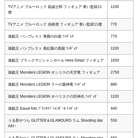
TVアニメ ブルーロック 凪誠士郎 フィギュア 青い監獄11
1100
傑
TVアニメ ブルーロック 糸師凛 フィギュア 青い監獄11傑
770
遊戯王 バンプレスト 青眼の白龍 ﾌｨｷﾞｭｱ
770
遊戯王 バンプレスト 真紅眼の黒龍 ﾌｨｷﾞｭｱ
1100
遊戯王 ブラックマジシャンガール Here Detail フィギュア
1650
遊戯王 Monsters LEGION オシリスの天空竜 フィギュア
2750
遊戯王 Monsters LEGION ラーの翼神竜 ﾌｨｷﾞｭｱ
880
遊戯王 Monsters LEGION オベリスクの巨神兵 ﾌｨｷﾞｭｱ
1100
遊戯王 Equal Arts ﾌﾞﾗｯｸﾏｼﾞｼｬﾝｶﾞｰﾙ ﾌｨｷﾞｭｱ
440
うる星やつら GLITTER＆GLAMOURS ラム Shooting star
550
Aｶﾗｰ
うる星やつら GLITTER＆GLAMOURS ラム Shooting star
660