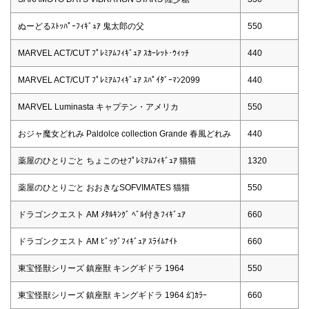
ぬーどるｽﾄｯﾊﾟｰﾌｨｷﾞｭｱ 鬼太郎の父
550
MARVEL ACT/CUT ﾌﾟﾚﾐｱﾑﾌｨｷﾞｭｱ ｽｶｰﾚｯﾄ･ｳｨｯﾁ
440
MARVEL ACT/CUT ﾌﾟﾚﾐｱﾑﾌｨｷﾞｭｱ ｽﾊﾟｲﾀﾞｰﾏﾝ2099
440
MARVEL Luminasta キャプテン・アメリカ
550
おジャ魔女どれみ Paldolce collection Grande 春風どれみ
440
薬屋のひとりごと ちょこのせﾌﾟﾚﾐｱﾑﾌｨｷﾞｭｱ 猫猫
1320
薬屋のひとりごと おおきなSOFVIMATES 猫猫
550
ドラゴンクエスト AM ﾒﾀﾙｷﾝｸﾞ ﾍﾞﾙ付きﾌｨｷﾞｭｱ
660
ドラゴンクエスト AM ﾋﾞｯｸﾞﾌｨｷﾞｭｱ ｽﾗｲﾑﾅｲﾄ
660
東宝怪獣シリーズ 鎮座獣 キングギドラ 1964
550
東宝怪獣シリーズ 鎮座獣 キングギドラ 1964 幻ｶﾗｰ
660