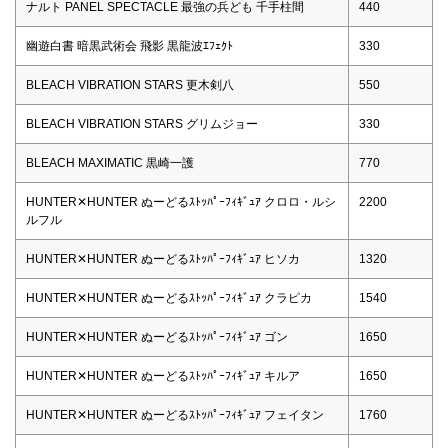
ナルト PANEL SPECTACLE 最強の兵ども 千手柱間
440
幽遊白書 暗黒武術会 飛影 黒龍波ｴﾌｪｸﾄ
330
BLEACH VIBRATION STARS 更木剣八
550
BLEACH VIBRATION STARS グリムジョー
330
BLEACH MAXIMATIC 黒崎一護
770
HUNTER✕HUNTER ぬーどるｽﾄｯﾊﾟｰﾌｨｷﾞｭｱ クロロ・ルシ
2200
ルフル
HUNTER✕HUNTER ぬーどるｽﾄｯﾊﾟｰﾌｨｷﾞｭｱ ヒソカ
1320
HUNTER✕HUNTER ぬーどるｽﾄｯﾊﾟｰﾌｨｷﾞｭｱ クラピカ
1540
HUNTER✕HUNTER ぬーどるｽﾄｯﾊﾟｰﾌｨｷﾞｭｱ ゴン
1650
HUNTER✕HUNTER ぬーどるｽﾄｯﾊﾟｰﾌｨｷﾞｭｱ キルア
1650
HUNTER✕HUNTER ぬーどるｽﾄｯﾊﾟｰﾌｨｷﾞｭｱ フェイタン
1760