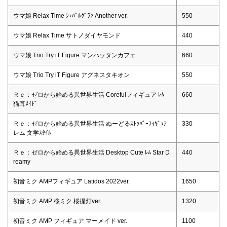
ウマ娘 Relax Time ｼｭﾊﾞﾙｸﾞﾗﾝ Another ver.
550
ウマ娘 Relax Time サトノダイヤモンド
440
ウマ娘 Trio Try iT Figure マンハッタンカフェ
660
ウマ娘 Trio Try iT Figure アグネスタキオン
550
Ｒｅ：ゼロから始める異世界生活 Corefulフィギュア ﾚﾑ
660
猫耳ﾒｲﾄﾞ
Ｒｅ：ゼロから始める異世界生活 ぬーどるｽﾄｯﾊﾟｰﾌｨｷﾞｭｱ
330
レム 文学ｽﾀｲﾙ
Ｒｅ：ゼロから始める異世界生活 Desktop Cute ﾚﾑ Star D
440
reamy
初音ミク AMPフィギュア Latidos 2022ver.
1650
初音ミク AMP 桜ミク 桜提灯ver.
1320
初音ミク AMP フィギュア マーメイド ver.
1100