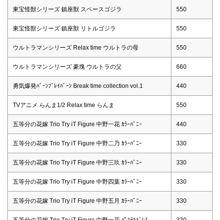
東宝怪獣シリーズ 鎮座獣 スペースゴジラ
550
東宝怪獣シリーズ 鎮座獣 リトルゴジラ
550
ウルトラマンシリーズ Relax time ウルトラの母
550
ウルトラマンシリーズ 豪塊 ウルトラの父
660
勇気爆発ﾊﾞｰﾝﾌﾞﾚｲﾊﾞｰﾝ Break time collection vol.1
440
TVアニメ らんま1/2 Relax time らんま
550
五等分の花嫁 Trio Try iT Figure 中野一花 ｶﾗｰﾊﾞﾆｰ
440
五等分の花嫁 Trio Try iT Figure 中野二乃 ｶﾗｰﾊﾞﾆｰ
330
五等分の花嫁 Trio Try iT Figure 中野三玖 ｶﾗｰﾊﾞﾆｰ
330
五等分の花嫁 Trio Try iT Figure 中野四葉 ｶﾗｰﾊﾞﾆｰ
330
五等分の花嫁 Trio Try iT Figure 中野五月 ｶﾗｰﾊﾞﾆｰ
330
五等分の花嫁 Trio Try iT Figure 中野一花 ﾊﾟｽﾃﾙﾄﾞﾚｽ
330