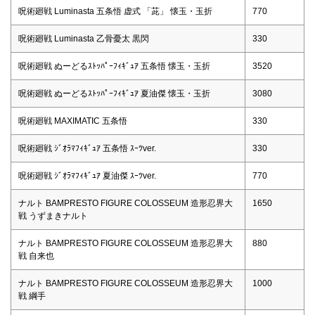
呪術廻戦 Luminasta 五条悟 虚式 「茈」 懐玉・玉折
770
呪術廻戦 Luminasta 乙骨憂太 黒閃
330
呪術廻戦 ぬーどるｽﾄｯﾊﾟｰﾌｨｷﾞｭｱ 五条悟 懐玉・玉折
3520
呪術廻戦 ぬーどるｽﾄｯﾊﾟｰﾌｨｷﾞｭｱ 夏油傑 懐玉・玉折
3080
呪術廻戦 MAXIMATIC 五条悟
330
呪術廻戦 ｼﾞｵﾗﾏﾌｨｷﾞｭｱ 五条悟 ｽｰﾂver.
330
呪術廻戦 ｼﾞｵﾗﾏﾌｨｷﾞｭｱ 夏油傑 ｽｰﾂver.
770
ナルト BAMPRESTO FIGURE COLOSSEUM 造形忍界大
1650
戦 うずまきナルト
ナルト BAMPRESTO FIGURE COLOSSEUM 造形忍界大
880
戦 自来也
ナルト BAMPRESTO FIGURE COLOSSEUM 造形忍界大
1000
戦 綱手