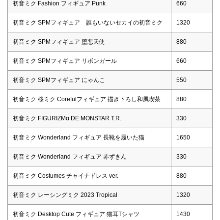
初音ミク Fashion フィギュア Punk
660
初音ミク SPMフィギュア 誰もいないセカイの初音ミク
1320
初音ミク SPMフィギュア 堕悪天使
880
初音ミク SPMフィギュア リボンガール
660
初音ミク SPMフィギュア にゃんこ
550
初音ミク 桜ミク Corefulフィギュア 描き下ろし和風喫茶
880
初音ミク FIGURIZMα DE:MONSTAR T.R.
330
初音ミク Wonderland フィギュア 長靴を履いた猫
1650
初音ミク Wonderland フィギュア 赤ずきん
330
初音ミク Costumes チャイナドレス ver.
880
初音ミク レーシングミク 2023 Tropical
1320
初音ミク Desktop Cute フィギュア 猫耳Tシャツ
1430