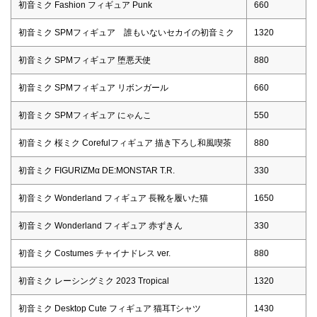
初音ミク Fashion フィギュア Punk
660
初音ミク SPMフィギュア 誰もいないセカイの初音ミク
1320
初音ミク SPMフィギュア 堕悪天使
880
初音ミク SPMフィギュア リボンガール
660
初音ミク SPMフィギュア にゃんこ
550
初音ミク 桜ミク Corefulフィギュア 描き下ろし和風喫茶
880
初音ミク FIGURIZMα DE:MONSTAR T.R.
330
初音ミク Wonderland フィギュア 長靴を履いた猫
1650
初音ミク Wonderland フィギュア 赤ずきん
330
初音ミク Costumes チャイナドレス ver.
880
初音ミク レーシングミク 2023 Tropical
1320
初音ミク Desktop Cute フィギュア 猫耳Tシャツ
1430