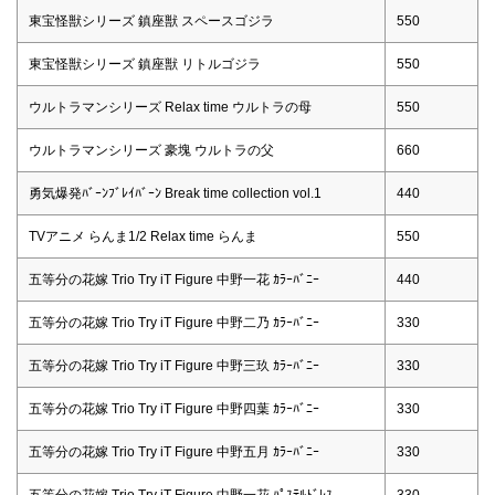
東宝怪獣シリーズ 鎮座獣 スペースゴジラ
550
東宝怪獣シリーズ 鎮座獣 リトルゴジラ
550
ウルトラマンシリーズ Relax time ウルトラの母
550
ウルトラマンシリーズ 豪塊 ウルトラの父
660
勇気爆発ﾊﾞｰﾝﾌﾞﾚｲﾊﾞｰﾝ Break time collection vol.1
440
TVアニメ らんま1/2 Relax time らんま
550
五等分の花嫁 Trio Try iT Figure 中野一花 ｶﾗｰﾊﾞﾆｰ
440
五等分の花嫁 Trio Try iT Figure 中野二乃 ｶﾗｰﾊﾞﾆｰ
330
五等分の花嫁 Trio Try iT Figure 中野三玖 ｶﾗｰﾊﾞﾆｰ
330
五等分の花嫁 Trio Try iT Figure 中野四葉 ｶﾗｰﾊﾞﾆｰ
330
五等分の花嫁 Trio Try iT Figure 中野五月 ｶﾗｰﾊﾞﾆｰ
330
五等分の花嫁 Trio Try iT Figure 中野一花 ﾊﾟｽﾃﾙﾄﾞﾚｽ
330