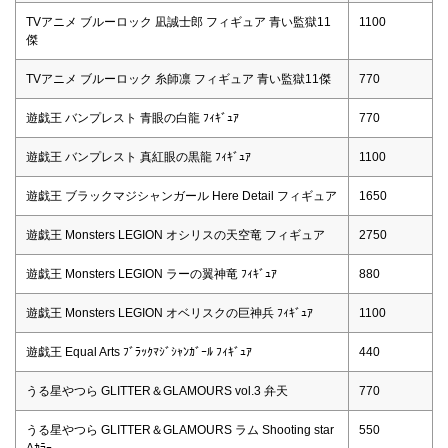
TVアニメ ブルーロック 凪誠士郎 フィギュア 青い監獄11
1100
傑
TVアニメ ブルーロック 糸師凛 フィギュア 青い監獄11傑
770
遊戯王 バンプレスト 青眼の白龍 ﾌｨｷﾞｭｱ
770
遊戯王 バンプレスト 真紅眼の黒龍 ﾌｨｷﾞｭｱ
1100
遊戯王 ブラックマジシャンガール Here Detail フィギュア
1650
遊戯王 Monsters LEGION オシリスの天空竜 フィギュア
2750
遊戯王 Monsters LEGION ラーの翼神竜 ﾌｨｷﾞｭｱ
880
遊戯王 Monsters LEGION オベリスクの巨神兵 ﾌｨｷﾞｭｱ
1100
遊戯王 Equal Arts ﾌﾞﾗｯｸﾏｼﾞｼｬﾝｶﾞｰﾙ ﾌｨｷﾞｭｱ
440
うる星やつら GLITTER＆GLAMOURS vol.3 弁天
770
うる星やつら GLITTER＆GLAMOURS ラム Shooting star
550
Aｶﾗｰ