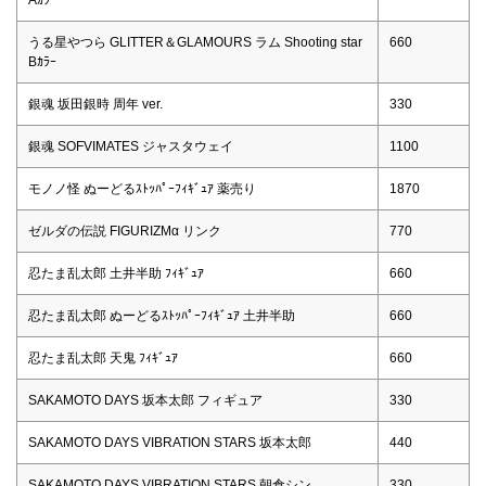
うる星やつら GLITTER＆GLAMOURS ラム Shooting star
660
Bｶﾗｰ
銀魂 坂田銀時 周年 ver.
330
銀魂 SOFVIMATES ジャスタウェイ
1100
モノノ怪 ぬーどるｽﾄｯﾊﾟｰﾌｨｷﾞｭｱ 薬売り
1870
ゼルダの伝説 FIGURIZMα リンク
770
忍たま乱太郎 土井半助 ﾌｨｷﾞｭｱ
660
忍たま乱太郎 ぬーどるｽﾄｯﾊﾟｰﾌｨｷﾞｭｱ 土井半助
660
忍たま乱太郎 天鬼 ﾌｨｷﾞｭｱ
660
SAKAMOTO DAYS 坂本太郎 フィギュア
330
SAKAMOTO DAYS VIBRATION STARS 坂本太郎
440
SAKAMOTO DAYS VIBRATION STARS 朝倉シン
330