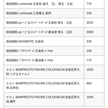
呪術廻戦 Luminasta 五条悟 虚式 「茈」 懐玉・玉折
770
呪術廻戦 Luminasta 乙骨憂太 黒閃
330
呪術廻戦 ぬーどるｽﾄｯﾊﾟｰﾌｨｷﾞｭｱ 五条悟 懐玉・玉折
3520
呪術廻戦 ぬーどるｽﾄｯﾊﾟｰﾌｨｷﾞｭｱ 夏油傑 懐玉・玉折
3080
呪術廻戦 MAXIMATIC 五条悟
330
呪術廻戦 ｼﾞｵﾗﾏﾌｨｷﾞｭｱ 五条悟 ｽｰﾂver.
330
呪術廻戦 ｼﾞｵﾗﾏﾌｨｷﾞｭｱ 夏油傑 ｽｰﾂver.
770
ナルト BAMPRESTO FIGURE COLOSSEUM 造形忍界大
1650
戦 うずまきナルト
ナルト BAMPRESTO FIGURE COLOSSEUM 造形忍界大
880
戦 自来也
ナルト BAMPRESTO FIGURE COLOSSEUM 造形忍界大
1000
戦 綱手