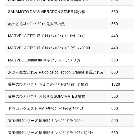
SAKAMOTO DAYS VIBRATION STARS 陸少糖
330
ぬーどるｽﾄｯﾊﾟｰﾌｨｷﾞｭｱ 鬼太郎の父
550
MARVEL ACT/CUT ﾌﾟﾚﾐｱﾑﾌｨｷﾞｭｱ ｽｶｰﾚｯﾄ･ｳｨｯﾁ
440
MARVEL ACT/CUT ﾌﾟﾚﾐｱﾑﾌｨｷﾞｭｱ ｽﾊﾟｲﾀﾞｰﾏﾝ2099
440
MARVEL Luminasta キャプテン・アメリカ
550
おジャ魔女どれみ Paldolce collection Grande 春風どれみ
660
薬屋のひとりごと ちょこのせﾌﾟﾚﾐｱﾑﾌｨｷﾞｭｱ 猫猫
1320
薬屋のひとりごと おおきなSOFVIMATES 猫猫
550
ドラゴンクエスト AM ﾒﾀﾙｷﾝｸﾞ ﾍﾞﾙ付きﾌｨｷﾞｭｱ
660
東宝怪獣シリーズ 鎮座獣 キングギドラ 1964
550
東宝怪獣シリーズ 鎮座獣 キングギドラ 1964 幻ｶﾗｰ
660