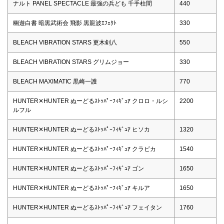
ナルト PANEL SPECTACLE 最強の兵ども 千手柱間
440
幽遊白書 暗黒武術会 飛影 黒龍波ｴﾌｪｸﾄ
330
BLEACH VIBRATION STARS 更木剣八
550
BLEACH VIBRATION STARS グリムジョー
330
BLEACH MAXIMATIC 黒崎一護
770
HUNTER✕HUNTER ぬーどるｽﾄｯﾊﾟｰﾌｨｷﾞｭｱ クロロ・ルシ
2200
ルフル
HUNTER✕HUNTER ぬーどるｽﾄｯﾊﾟｰﾌｨｷﾞｭｱ ヒソカ
1320
HUNTER✕HUNTER ぬーどるｽﾄｯﾊﾟｰﾌｨｷﾞｭｱ クラピカ
1540
HUNTER✕HUNTER ぬーどるｽﾄｯﾊﾟｰﾌｨｷﾞｭｱ ゴン
1650
HUNTER✕HUNTER ぬーどるｽﾄｯﾊﾟｰﾌｨｷﾞｭｱ キルア
1650
HUNTER✕HUNTER ぬーどるｽﾄｯﾊﾟｰﾌｨｷﾞｭｱ フェイタン
1760