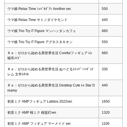
ウマ娘 Relax Time ｼｭﾊﾞﾙｸﾞﾗﾝ Another ver.
550
ウマ娘 Relax Time サトノダイヤモンド
440
ウマ娘 Trio Try iT Figure マンハッタンカフェ
660
ウマ娘 Trio Try iT Figure アグネスタキオン
550
Ｒｅ：ゼロから始める異世界生活 Corefulフィギュア ﾚﾑ
660
猫耳ﾒｲﾄﾞ
Ｒｅ：ゼロから始める異世界生活 ぬーどるｽﾄｯﾊﾟｰﾌｨｷﾞｭｱ
330
レム 文学ｽﾀｲﾙ
Ｒｅ：ゼロから始める異世界生活 Desktop Cute ﾚﾑ Star D
440
reamy
初音ミク AMPフィギュア Latidos 2022ver.
1650
初音ミク AMP 桜ミク 桜提灯ver.
1320
初音ミク AMP フィギュア マーメイド ver.
1100