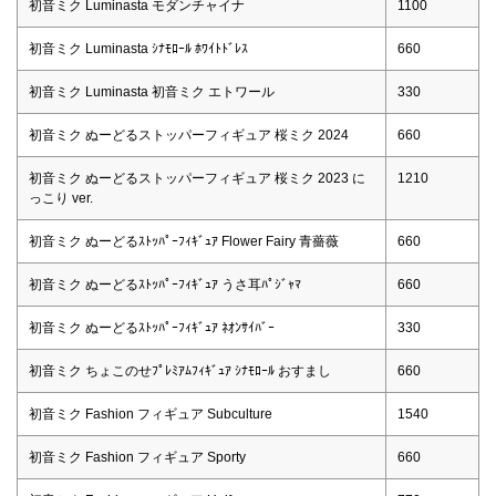
初音ミク Luminasta モダンチャイナ
1100
初音ミク Luminasta ｼﾅﾓﾛｰﾙ ﾎﾜｲﾄﾄﾞﾚｽ
660
初音ミク Luminasta 初音ミク エトワール
330
初音ミク ぬーどるストッパーフィギュア 桜ミク 2024
660
初音ミク ぬーどるストッパーフィギュア 桜ミク 2023 に
1210
っこり ver.
初音ミク ぬーどるｽﾄｯﾊﾟｰﾌｨｷﾞｭｱ Flower Fairy 青薔薇
660
初音ミク ぬーどるｽﾄｯﾊﾟｰﾌｨｷﾞｭｱ うさ耳ﾊﾟｼﾞｬﾏ
660
初音ミク ぬーどるｽﾄｯﾊﾟｰﾌｨｷﾞｭｱ ﾈｵﾝｻｲﾊﾞｰ
330
初音ミク ちょこのせﾌﾟﾚﾐｱﾑﾌｨｷﾞｭｱ ｼﾅﾓﾛｰﾙ おすまし
660
初音ミク Fashion フィギュア Subculture
1540
初音ミク Fashion フィギュア Sporty
660