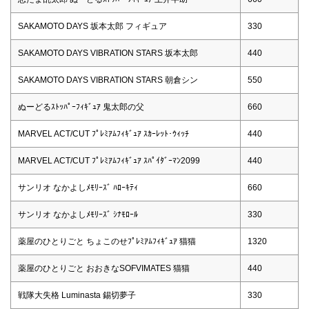
SAKAMOTO DAYS 坂本太郎 フィギュア
330
SAKAMOTO DAYS VIBRATION STARS 坂本太郎
440
SAKAMOTO DAYS VIBRATION STARS 朝倉シン
550
ぬーどるｽﾄｯﾊﾟｰﾌｨｷﾞｭｱ 鬼太郎の父
660
MARVEL ACT/CUT ﾌﾟﾚﾐｱﾑﾌｨｷﾞｭｱ ｽｶｰﾚｯﾄ･ｳｨｯﾁ
440
MARVEL ACT/CUT ﾌﾟﾚﾐｱﾑﾌｨｷﾞｭｱ ｽﾊﾟｲﾀﾞｰﾏﾝ2099
440
サンリオ なかよしﾒﾓﾘｰｽﾞ ﾊﾛｰｷﾃｨ
660
サンリオ なかよしﾒﾓﾘｰｽﾞ ｼﾅﾓﾛｰﾙ
330
薬屋のひとりごと ちょこのせﾌﾟﾚﾐｱﾑﾌｨｷﾞｭｱ 猫猫
1320
薬屋のひとりごと おおきなSOFVIMATES 猫猫
440
戦隊大失格 Luminasta 錫切夢子
330