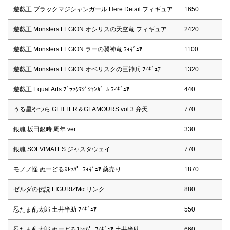
遊戯王 ブラックマジシャンガール Here Detail フィギュア
1650
遊戯王 Monsters LEGION オシリスの天空竜 フィギュア
2420
遊戯王 Monsters LEGION ラーの翼神竜 ﾌｨｷﾞｭｱ
1100
遊戯王 Monsters LEGION オベリスクの巨神兵 ﾌｨｷﾞｭｱ
1320
遊戯王 Equal Arts ﾌﾞﾗｯｸﾏｼﾞｼｬﾝｶﾞｰﾙ ﾌｨｷﾞｭｱ
440
うる星やつら GLITTER＆GLAMOURS vol.3 弁天
770
銀魂 坂田銀時 周年 ver.
330
銀魂 SOFVIMATES ジャスタウェイ
770
モノノ怪 ぬーどるｽﾄｯﾊﾟｰﾌｨｷﾞｭｱ 薬売り
1870
ゼルダの伝説 FIGURIZMα リンク
880
忍たま乱太郎 土井半助 ﾌｨｷﾞｭｱ
550
忍たま乱太郎 ぬーどるｽﾄｯﾊﾟｰﾌｨｷﾞｭｱ 土井半助
660