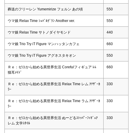
葬送のフリーレン Yumemirize フェルン あの頃
550
ウマ娘 Relax Time ｼｭﾊﾞﾙｸﾞﾗﾝ Another ver.
550
ウマ娘 Relax Time サトノダイヤモンド
440
ウマ娘 Trio Try iT Figure マンハッタンカフェ
660
ウマ娘 Trio Try iT Figure アグネスタキオン
550
Ｒｅ：ゼロから始める異世界生活 Corefulフィギュア ﾚﾑ
660
猫耳ﾒｲﾄﾞ
Ｒｅ：ゼロから始める異世界生活 Relax Time レム ｱﾅｻﾞｰｶ
330
ﾗｰ
Ｒｅ：ゼロから始める異世界生活 Relax Time ラム ｱﾅｻﾞｰｶ
330
ﾗｰ
Ｒｅ：ゼロから始める異世界生活 ぬーどるｽﾄｯﾊﾟｰﾌｨｷﾞｭｱ
330
レム 文学ｽﾀｲﾙ