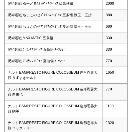
呪術廻戦 ぬーどるｽﾄｯﾊﾟｰﾌｨｷﾞｭｱ 伏黒甚爾
2000
呪術廻戦 ちょこのせﾌﾟﾚﾐｱﾑﾌｨｷﾞｭｱ 五条悟 懐玉・玉折
880
呪術廻戦 ちょこのせﾌﾟﾚﾐｱﾑﾌｨｷﾞｭｱ 夏油傑 懐玉・玉折
660
呪術廻戦 MAXIMATIC 五条悟
330
呪術廻戦 ｼﾞｵﾗﾏﾌｨｷﾞｭｱ 五条悟 ｽｰﾂver.
330
呪術廻戦 ｼﾞｵﾗﾏﾌｨｷﾞｭｱ 夏油傑 ｽｰﾂver.
770
ナルト BAMPRESTO FIGURE COLOSSEUM 造形忍界大
1650
戦 うずまきナルト
ナルト BAMPRESTO FIGURE COLOSSEUM 造形忍界大
770
戦 自来也
ナルト BAMPRESTO FIGURE COLOSSEUM 造形忍界大
1100
戦 綱手
ナルト BAMPRESTO FIGURE COLOSSEUM 造形忍界大
1320
戦 ロック・リー