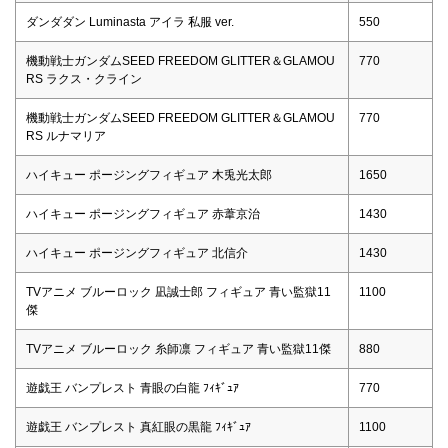
ダンダダン Luminasta アイラ 私服 ver.
550
機動戦士ガンダムSEED FREEDOM GLITTER＆GLAMOU
770
RS ラクス・クライン
機動戦士ガンダムSEED FREEDOM GLITTER＆GLAMOU
770
RS ルナマリア
ハイキュー ポージングフィギュア 木兎光太郎
1650
ハイキュー ポージングフィギュア 赤葦京治
1430
ハイキュー ポージングフィギュア 北信介
1430
TVアニメ ブルーロック 凪誠士郎 フィギュア 青い監獄11
1100
傑
TVアニメ ブルーロック 糸師凛 フィギュア 青い監獄11傑
880
遊戯王 バンプレスト 青眼の白龍 ﾌｨｷﾞｭｱ
770
遊戯王 バンプレスト 真紅眼の黒龍 ﾌｨｷﾞｭｱ
1100