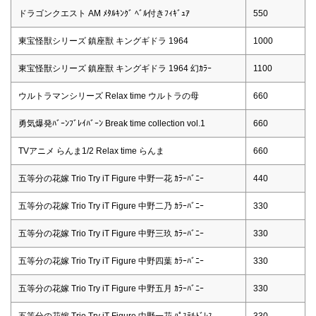
ドラゴンクエスト AM ﾒﾀﾙｷﾝｸﾞ ﾍﾞﾙ付きﾌｨｷﾞｭｱ
550
東宝怪獣シリーズ 鎮座獣 キングギドラ 1964
1000
東宝怪獣シリーズ 鎮座獣 キングギドラ 1964 幻ｶﾗｰ
1100
ウルトラマンシリーズ Relax time ウルトラの母
660
勇気爆発ﾊﾞｰﾝﾌﾞﾚｲﾊﾞｰﾝ Break time collection vol.1
660
TVアニメ らんま1/2 Relax time らんま
660
五等分の花嫁 Trio Try iT Figure 中野一花 ｶﾗｰﾊﾞﾆｰ
440
五等分の花嫁 Trio Try iT Figure 中野二乃 ｶﾗｰﾊﾞﾆｰ
330
五等分の花嫁 Trio Try iT Figure 中野三玖 ｶﾗｰﾊﾞﾆｰ
330
五等分の花嫁 Trio Try iT Figure 中野四葉 ｶﾗｰﾊﾞﾆｰ
330
五等分の花嫁 Trio Try iT Figure 中野五月 ｶﾗｰﾊﾞﾆｰ
330
五等分の花嫁 Trio Try iT Figure 中野一花 ﾊﾟｽﾃﾙﾄﾞﾚｽ
330