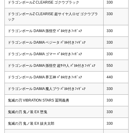
ドラゴンボールZ CLEARISE ゴクウブラック
330
ドラゴンボールZ CLEARISE 超サイヤ人ロゼ ゴクウブラ
330
ック
ドラゴンボール DAIMA 孫悟空 ﾊﾟﾈﾙ付きﾌｨｷﾞｭｱ
330
ドラゴンボール DAIMA ベジータ ﾊﾟﾈﾙ付きﾌｨｷﾞｭｱ
330
ドラゴンボール DAIMA ゴマー ﾊﾟﾈﾙ付きﾌｨｷﾞｭｱ
330
ドラゴンボール DAIMA 孫悟空 超ｻｲﾔ人 ﾊﾟﾈﾙ付きﾌｨｷﾞｭｱ
550
ドラゴンボール DAIMA 界王神 ﾊﾟﾈﾙ付きﾌｨｷﾞｭｱ
440
ドラゴンボール DAIMA 魔人ブウ ﾊﾟﾈﾙ付きﾌｨｷﾞｭｱ
330
鬼滅の刃 VIBRATION STARS 冨岡義勇
330
鬼滅の刃 鬼ノ装 EX 堕鬼
330
鬼滅の刃 鬼ノ装 EX 妓夫太郎
330