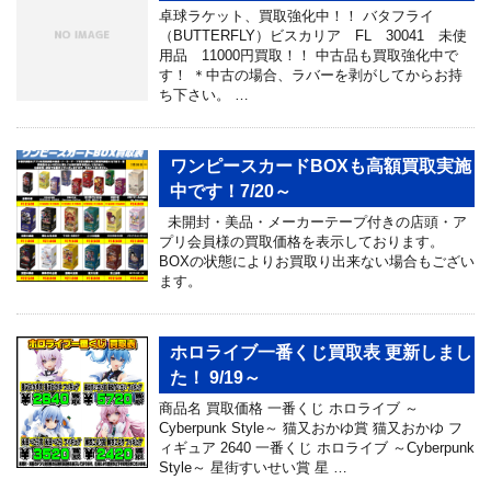
卓球ラケット、買取強化中！！ バタフライ
（BUTTERFLY）ビスカリア FL 30041 未使
用品 11000円買取！！ 中古品も買取強化中で
す！ ＊中古の場合、ラバーを剥がしてからお持
ち下さい。 …
ワンピースカードBOXも高額買取実施
中です！7/20～
未開封・美品・メーカーテープ付きの店頭・ア
プリ会員様の買取価格を表示しております。
BOXの状態によりお買取り出来ない場合もござい
ます。
ホロライブ一番くじ買取表 更新しまし
た！ 9/19～
商品名 買取価格 一番くじ ホロライブ ～
Cyberpunk Style～ 猫又おかゆ賞 猫又おかゆ フ
ィギュア 2640 一番くじ ホロライブ ～Cyberpunk
Style～ 星街すいせい賞 星 …