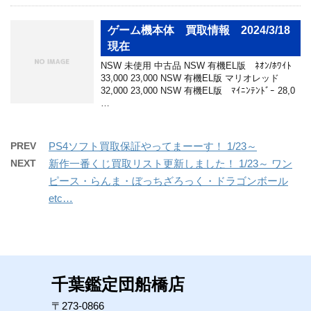
ゲーム機本体 買取情報 2024/3/18
現在
NSW 未使用 中古品 NSW 有機EL版 ﾈｵﾝ/ﾎﾜｲﾄ
33,000 23,000 NSW 有機EL版 マリオレッド
32,000 23,000 NSW 有機EL版 ﾏｲﾆﾝﾃﾝﾄﾞｰ 28,0
…
PREV
PS4ソフト買取保証やってまーーす！ 1/23～
NEXT
新作一番くじ買取リスト更新しました！ 1/23～ ワン
ピース・らんま・ぼっちざろっく・ドラゴンボール
etc…
千葉鑑定団船橋店
〒273-0866