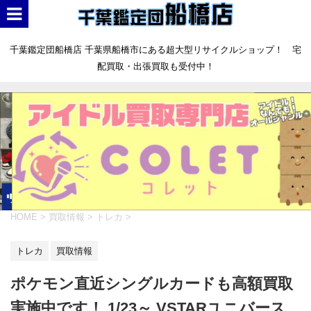
千葉鑑定団船橋店 千葉県船橋市にある超大型リサイクルショップ！ 宅
配買取・出張買取も受付中！
HOME
>
買取情報
>
トレカ
>
トレカ
買取情報
ポケモン直近シングルカードも高額買取
実施中です！ 1/23～ VSTARユニバース