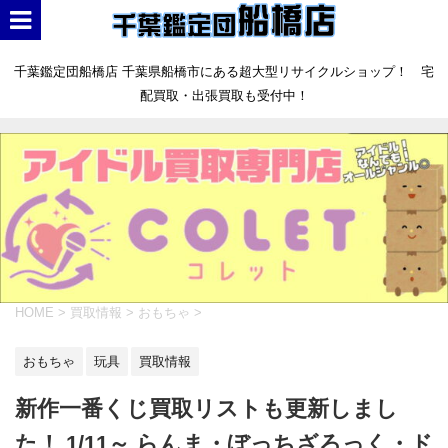
千葉鑑定団船橋店 千葉県船橋市にある超大型リサイクルショップ！ 宅
配買取・出張買取も受付中！
HOME
>
買取情報
>
おもちゃ
>
おもちゃ
玩具
買取情報
新作一番くじ買取リストも更新しまし
た！ 1/11～ らんま・ぼっちざろっく・ド