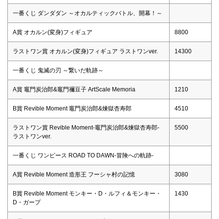
一番くじ ダンダダン ～オカルティックバトル、開幕！～
A賞 オカルン(変身)フィギュア
8800
ラストワン賞 オカルン(変身)フィギュア ラストワンver.
14300
一番くじ 鬼滅の刃 ～繋いだ軌跡～
A賞 竈門炭治郎&竈門禰豆子 ArtScale Memoria
1210
B賞 Revible Moment 竈門炭治郎&煉獄杏寿郎
4510
ラストワン賞 Revible Moment-竈門炭治郎&煉獄杏寿郎-
5500
ラストワンver.
一番くじ ワンピース ROAD TO DAWN-冒険への軌跡-
A賞 Revible Moment 造形王 フーシャ村の記憶
3080
B賞 Revible Moment モンキー・D・ルフィ＆モンキー・
1430
D・ガープ