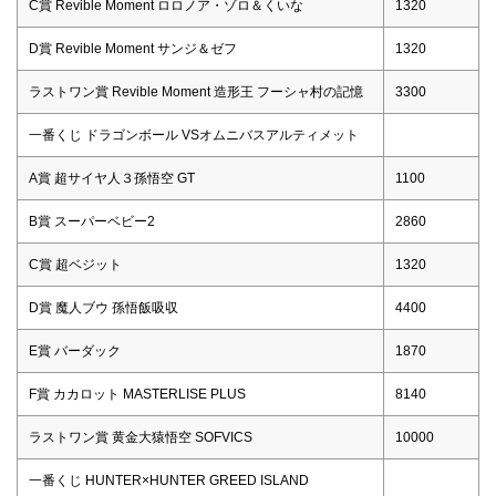
C賞 Revible Moment ロロノア・ゾロ＆くいな
1320
D賞 Revible Moment サンジ＆ゼフ
1320
ラストワン賞 Revible Moment 造形王 フーシャ村の記憶
3300
一番くじ ドラゴンボール VSオムニバスアルティメット
A賞 超サイヤ人３孫悟空 GT
1100
B賞 スーパーベビー2
2860
C賞 超ベジット
1320
D賞 魔人ブウ 孫悟飯吸収
4400
E賞 バーダック
1870
F賞 カカロット MASTERLISE PLUS
8140
ラストワン賞 黄金大猿悟空 SOFVICS
10000
一番くじ HUNTER×HUNTER GREED ISLAND