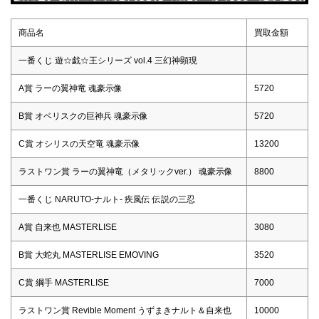
商品名
買取金額
一番くじ 遊☆戯☆王シリーズ vol.4 三幻神顕現
A賞 ラーの翼神竜 魂豪示像
5720
B賞 オベリスクの巨神兵 魂豪示像
5720
C賞 オシリスの天空竜 魂豪示像
13200
ラストワン賞 ラーの翼神竜（メタリックver.） 魂豪示像
8800
一番くじ NARUTO-ナルト- 疾風伝 伝説の三忍
A賞 自来也 MASTERLISE
3080
B賞 大蛇丸 MASTERLISE EMOVING
3520
C賞 綱手 MASTERLISE
7000
ラストワン賞 Revible Moment うずまきナルト＆自来也
10000