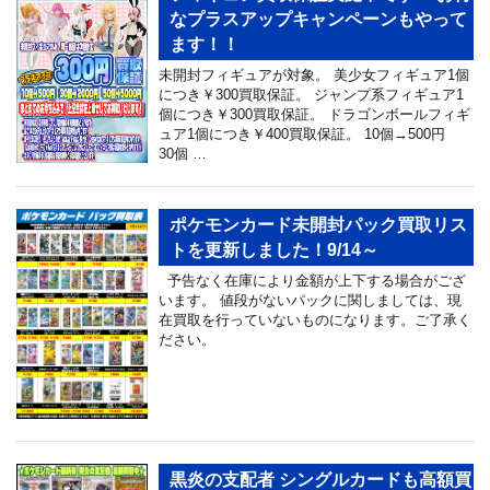
なプラスアップキャンペーンもやって
ます！！
未開封フィギュアが対象。 美少女フィギュア1個
につき￥300買取保証。 ジャンプ系フィギュア1
個につき￥300買取保証。 ドラゴンボールフィギ
ュア1個につき￥400買取保証。 10個→500円
30個 …
ポケモンカード未開封パック買取リス
トを更新しました！9/14～
予告なく在庫により金額が上下する場合がござ
います。 値段がないパックに関しましては、現
在買取を行っていないものになります。ご了承く
ださい。
黒炎の支配者 シングルカードも高額買