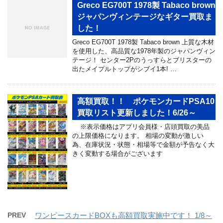
Greco EG700T 1978製 Tabaco brown
ジャパンヴィンテージなギター買取ま
した！
Greco EG700T 1978製 Tabaco brown 上質な木材
を使用した、高品質な1978年製のジャパンヴィン
テージ！ センター2Pのうっすらとブリスターの
出たメイプルトップがシブイ1本! …
高額買取！！ ポケモンカードPSA10
買取リスト更新しました！6/26～
※表示価格はアプリ会員様・店頭買取の美品
の上限価格になります。 相場の変動が激しい
為、在庫状況・状態・相場等で金額が予告なく大
きく変動する場合がございます
PREV
ワンピースカードBOXも高額買取実施中です！ 1/8～