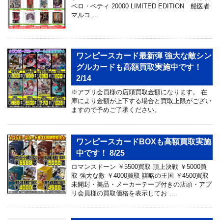
ベロ・ベティ 20000 LIMITED EDITION 船医者
マルコ …
ワンピースカード最新弾 強大な敵シン
グルカードも高額買取実施中です！
2/14
※アプリ会員様の店頭買取金額になります。 在
庫により金額が上下する場合と買取上限がござい
ますので予めご了承ください。
ワンピースカードBOXも高額買取実施
中です！ 8/25
ロマンスドーン ￥5500買取 頂上決戦 ￥5000買
取 強大な敵 ￥4000買取 謀略の王国 ￥4500買取
未開封・美品・メーカーテープ付きの店頭・アプ
リ会員様の買取価格を表示してお …