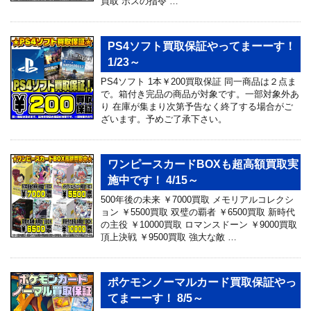
買取 ボスの指令 …
PS4ソフト買取保証やってまーーす！
1/23～
PS4ソフト 1本￥200買取保証 同一商品は２点ま
で。箱付き完品の商品が対象です。一部対象外あ
り 在庫が集まり次第予告なく終了する場合がご
ざいます。予めご了承下さい。
ワンピースカードBOXも超高額買取実
施中です！ 4/15～
500年後の未来 ￥7000買取 メモリアルコレクシ
ョン ￥5500買取 双璧の覇者 ￥6500買取 新時代
の主役 ￥10000買取 ロマンスドーン ￥9000買取
頂上決戦 ￥9500買取 強大な敵 …
ポケモンノーマルカード買取保証やっ
てまーーす！ 8/5～