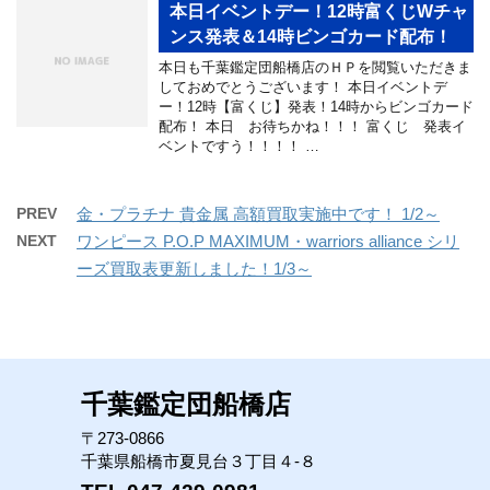
本日イベントデー！12時富くじWチャ
ンス発表＆14時ビンゴカード配布！
本日も千葉鑑定団船橋店のＨＰを閲覧いただきま
しておめでとうございます！ 本日イベントデ
ー！12時【富くじ】発表！14時からビンゴカード
配布！ 本日 お待ちかね！！！ 富くじ 発表イ
ベントですう！！！！ …
PREV
金・プラチナ 貴金属 高額買取実施中です！ 1/2～
NEXT
ワンピース P.O.P MAXIMUM・warriors alliance シリ
ーズ買取表更新しました！1/3～
千葉鑑定団船橋店
〒273-0866
千葉県船橋市夏見台３丁目４-８