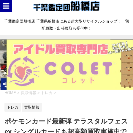
千葉鑑定団船橋店 千葉県船橋市にある超大型リサイクルショップ！ 宅
配買取・出張買取も受付中！
HOME
>
買取情報
>
トレカ
>
トレカ
買取情報
ポケモンカード最新弾 テラスタルフェス
ex シングルカードも超高額買取実施中で