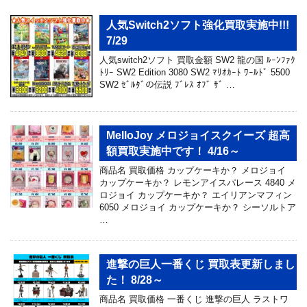
人気Switch2ソフト強化買取実施中!!!
7/29
人気switch2ソフト 買取金額 SW2 龍の国 ﾙｰﾝﾌｧｸ
ﾄﾘｰ SW2 Edition 3080 SW2 ﾏﾘｵｶｰﾄ ﾜｰﾙﾄﾞ 5500
SW2 ｾﾞﾙﾀﾞの伝説 ﾌﾞﾚｽ ｵﾌﾞ ｻﾞ …
MelloJoy メロジョイスクイーズ 超高
額買取実施中です！ 4/16～
商品名 買取価格 カップケーキか？ メロジョイ
カップケーキか？ レモンアイスパレース 4840 メ
ロジョイ カップケーキか？ エイリアンマフィン
6050 メロジョイ カップケーキか？ シーソルトア
…
進撃の巨人一番くじ 買取表更新しまし
た！ 8/28～
商品名 買取価格 一番くじ 進撃の巨人 ラストワ