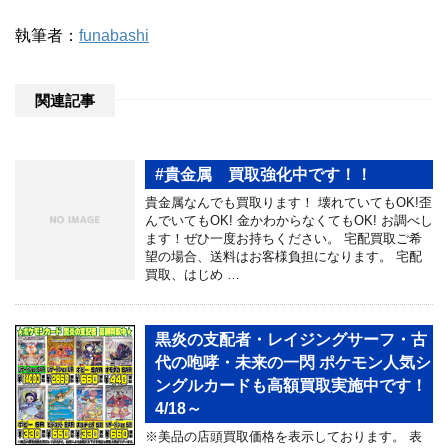
執筆者：
funabashi
関連記事
#貴金属 買取強化中です！！
貴金属なんでも買取ります！ 壊れていてもOK!歪
んでいてもOK! 金かわからなくてもOK! お調べし
ます！ぜひ一度お持ちください。 宅配買取ご希
望の場合、送料はお客様負担になります。 宅配
買取、はじめ …
黒炎の支配者・レイジングサーフ・古
代の咆哮・未来の一閃 ポケモン人気シ
ングルカードも高額買取実施中です！
4/18～
※美品の店頭買取価格を表示しております。 表