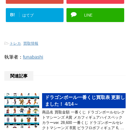
B!
はてブ
LINE
-
トレカ
,
買取情報
執筆者：
funabashi
関連記事
ドラゴンボール一番くじ買取表 更新し
ました！ 4/14～
商品名 買取金額 一番くじ ドラゴンボールセレク
トマシーンズ A賞 メカフィギュアハイスペック
カラーver. 28,600 一番くじ ドラゴンボールセレ
クトマシーンズ B賞 ピラフロボフィギュア 6, …