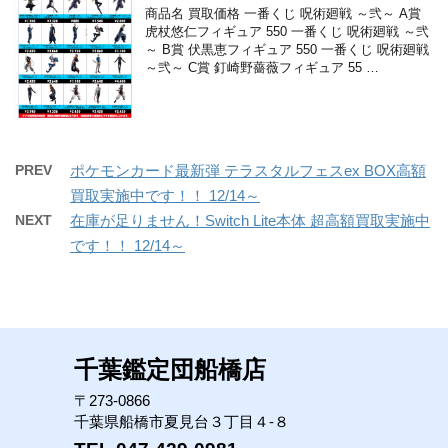
商品名 買取価格 一番くじ 呪術廻戦 ～弐～ A賞
虎杖悠仁フィギュア 550 一番くじ 呪術廻戦 ～弐
～ B賞 伏黒恵フィギュア 550 一番くじ 呪術廻戦
～弐～ C賞 釘崎野薔薇フィギュア 55 …
PREV
ポケモンカード最新弾 テラスタルフェスex BOX高額
買取実施中です！！ 12/14～
NEXT
在庫が足りません！Switch Lite本体 超高額買取実施中
です！！ 12/14～
千葉鑑定団船橋店
〒273-0866
千葉県船橋市夏見台３丁目４-８