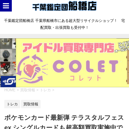
千葉鑑定団船橋店 千葉県船橋市にある超大型リサイクルショップ！ 宅
配買取・出張買取も受付中！
HOME
>
買取情報
>
トレカ
>
トレカ
買取情報
ポケモンカード最新弾 テラスタルフェス
ex シングルカードも超高額買取実施中で