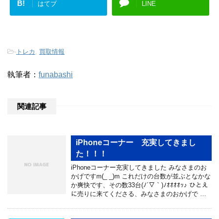
B!
はてブ
LINE
-
トレカ
,
買取情報
執筆者：
funabashi
関連記事
iPhoneコーナー 充実してきまし
た！！！
iPhoneコーナー充実してきました みなさまのお
かげですm(_ _)m これだけの台数が並ぶとなかな
か爽快です、その数33台(ﾉ´▽｀)ﾉｵｵｵｵｯ♪ ひとえ
に売りに来てくださる、みなさまのおかげで …