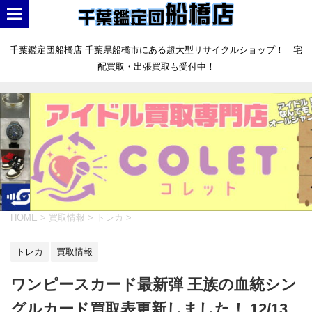
千葉鑑定団船橋店 千葉県船橋市にある超大型リサイクルショップ！ 宅
配買取・出張買取も受付中！
HOME
>
買取情報
>
トレカ
>
トレカ
買取情報
ワンピースカード最新弾 王族の血統シン
グルカード買取表更新しました！ 12/13