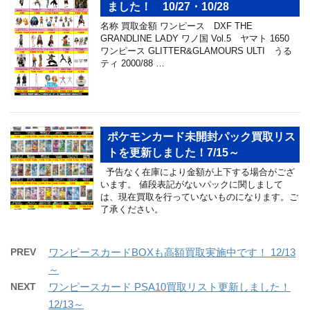
ました！ 10/27・10/28
名称 買取金額 ワンピース DXF THE
GRANDLINE LADY ワノ国 Vol.5 ヤマト 1650
ワンピース GLITTER&GLAMOURS ULTI うる
ティ 2000/88 …
ポケモンカード未開封パック買取リス
トを更新しました！7/15～
予告なく在庫により金額が上下する場合がござ
います。 値段表記がないパックに関しまして
は、現在買取を行っていないものになります。ご
了承ください。
PREV
ワンピースカードBOXも高額買取実施中です！ 12/13
～
NEXT
ワンピースカード PSA10買取リスト更新しました！
12/13～