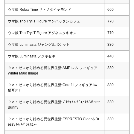
ウマ娘 Relax Time サトノダイヤモンド
660
ウマ娘 Trio Try iT Figure マンハッタンカフェ
770
ウマ娘 Trio Try iT Figure アグネスタキオン
770
ウマ娘 Luminasta ジャングルポケット
330
ウマ娘 Luminasta フジキセキ
440
Ｒｅ：ゼロから始める異世界生活 AMP レム フィギュア
330
Winter Maid image
Ｒｅ：ゼロから始める異世界生活 Corefulフィギュア ﾚﾑ
880
猫耳ﾒｲﾄﾞ
Ｒｅ：ゼロから始める異世界生活 ﾌﾟﾚｼｬｽﾌｨｷﾞｭｱ ﾚﾑ Winter
330
Bunny
Ｒｅ：ゼロから始める異世界生活 ESPRESTO Clear＆Dr
330
essy ﾚﾑ ｽﾍﾟｼｬﾙｶﾗｰ