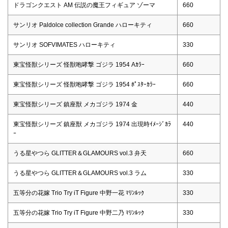
ドラゴンクエスト AM 伝説の魔王フィギュア ゾーマ
660
サンリオ Paldolce collection Grande ハローキティ
660
サンリオ SOFVIMATES ハローキティ
330
東宝怪獣シリーズ 怪獣咆哮撃 ゴジラ 1954 Aｶﾗｰ
660
東宝怪獣シリーズ 怪獣咆哮撃 ゴジラ 1954 ﾎﾟｽﾀｰｶﾗｰ
660
東宝怪獣シリーズ 鎮座獣 メカゴジラ 1974 金
440
東宝怪獣シリーズ 鎮座獣 メカゴジラ 1974 出現時ｲﾒｰｼﾞｶﾗ
440
ｰ
うる星やつら GLITTER＆GLAMOURS vol.3 弁天
660
うる星やつら GLITTER＆GLAMOURS vol.3 ラム
330
五等分の花嫁 Trio Try iT Figure 中野一花 ﾏﾘﾝﾙｯｸ
330
五等分の花嫁 Trio Try iT Figure 中野二乃 ﾏﾘﾝﾙｯｸ
330