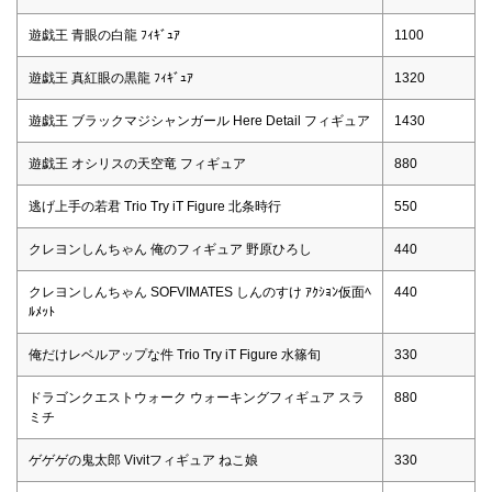
遊戯王 青眼の白龍 ﾌｨｷﾞｭｱ
1100
遊戯王 真紅眼の黒龍 ﾌｨｷﾞｭｱ
1320
遊戯王 ブラックマジシャンガール Here Detail フィギュア
1430
遊戯王 オシリスの天空竜 フィギュア
880
逃げ上手の若君 Trio Try iT Figure 北条時行
550
クレヨンしんちゃん 俺のフィギュア 野原ひろし
440
クレヨンしんちゃん SOFVIMATES しんのすけ ｱｸｼｮﾝ仮面ﾍ
440
ﾙﾒｯﾄ
俺だけレベルアップな件 Trio Try iT Figure 水篠旬
330
ドラゴンクエストウォーク ウォーキングフィギュア スラ
880
ミチ
ゲゲゲの鬼太郎 Vivitフィギュア ねこ娘
330