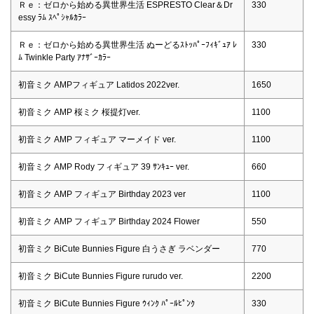
Ｒｅ：ゼロから始める異世界生活 ESPRESTO Clear＆Dr
330
essy ﾗﾑ ｽﾍﾟｼｬﾙｶﾗｰ
Ｒｅ：ゼロから始める異世界生活 ぬーどるｽﾄｯﾊﾟｰﾌｨｷﾞｭｱ ﾚ
330
ﾑ Twinkle Party ｱﾅｻﾞｰｶﾗｰ
初音ミク AMPフィギュア Latidos 2022ver.
1650
初音ミク AMP 桜ミク 桜提灯ver.
1100
初音ミク AMP フィギュア マーメイド ver.
1100
初音ミク AMP Rody フィギュア 39 ｻﾝｷｭｰ ver.
660
初音ミク AMP フィギュア Birthday 2023 ver
1100
初音ミク AMP フィギュア Birthday 2024 Flower
550
初音ミク BiCute Bunnies Figure 白うさぎ ラベンダー
770
初音ミク BiCute Bunnies Figure rurudo ver.
2200
初音ミク BiCute Bunnies Figure ｳｨﾝｸ ﾊﾟｰﾙﾋﾟﾝｸ
330