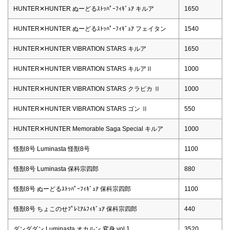
HUNTER✕HUNTER ぬーどるｽﾄｯﾊﾟｰﾌｨｷﾞｭｱ キルア
1650
HUNTER✕HUNTER ぬーどるｽﾄｯﾊﾟｰﾌｨｷﾞｭｱ フェイタン
1540
HUNTER✕HUNTER VIBRATION STARS キルア
1650
HUNTER✕HUNTER VIBRATION STARS キルアⅡ
1000
HUNTER✕HUNTER VIBRATION STARS クラピカ Ⅱ
1000
HUNTER✕HUNTER VIBRATION STARS ゴン Ⅱ
550
HUNTER✕HUNTER Memorable Saga Special キルア
1000
怪獣8号 Luminasta 怪獣8号
1100
怪獣8号 Luminasta 保科宗四郎
880
怪獣8号 ぬーどるｽﾄｯﾊﾟｰﾌｨｷﾞｭｱ 保科宗四郎
1100
怪獣8号 ちょこのせﾌﾟﾚﾐｱﾑﾌｨｷﾞｭｱ 保科宗四郎
440
ダンダダン Luminasta オカルン 変身 vol.1
3520