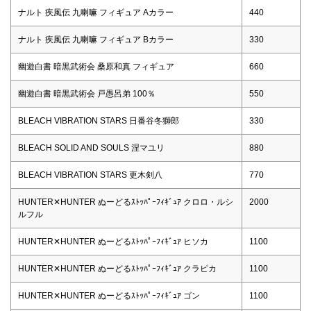
ナルト 疾風伝 九喇嘛 フィギュア Aカラー
440
ナルト 疾風伝 九喇嘛 フィギュア Bカラー
330
幽遊白書 暗黒武術会 桑原和真 フィギュア
660
幽遊白書 暗黒武術会 戸愚呂弟 100％
550
BLEACH VIBRATION STARS 日番谷冬獅郎
330
BLEACH SOLID AND SOULS 涅マユリ
880
BLEACH VIBRATION STARS 更木剣八
770
HUNTER✕HUNTER ぬーどるｽﾄｯﾊﾟｰﾌｨｷﾞｭｱ クロロ・ルシ
2000
ルフル
HUNTER✕HUNTER ぬーどるｽﾄｯﾊﾟｰﾌｨｷﾞｭｱ ヒソカ
1100
HUNTER✕HUNTER ぬーどるｽﾄｯﾊﾟｰﾌｨｷﾞｭｱ クラピカ
1100
HUNTER✕HUNTER ぬーどるｽﾄｯﾊﾟｰﾌｨｷﾞｭｱ ゴン
1100