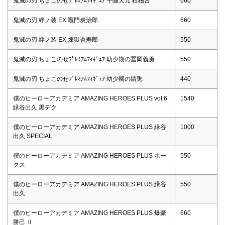
鬼滅の刃 ちょこのせﾌﾟﾚﾐｱﾑﾌｨｷﾞｭｱ 宇随天元 柱稽古
660
鬼滅の刃 絆ノ装 EX 竈門炭治郎
660
鬼滅の刃 絆ノ装 EX 煉獄杏寿郎
550
鬼滅の刃 ちょこのせﾌﾟﾚﾐｱﾑﾌｨｷﾞｭｱ 幼少期の冨岡義勇
550
鬼滅の刃 ちょこのせﾌﾟﾚﾐｱﾑﾌｨｷﾞｭｱ 幼少期の錆兎
440
僕のヒーローアカデミア AMAZING HEROES PLUS vol.6
1540
緑谷出久 黒デク
僕のヒーローアカデミア AMAZING HEROES PLUS 緑谷
1000
出久 SPECIAL
僕のヒーローアカデミア AMAZING HEROES PLUS ホー
550
クス
僕のヒーローアカデミア AMAZING HEROES PLUS 緑谷
550
出久
僕のヒーローアカデミア AMAZING HEROES PLUS 爆豪
660
勝己 Ⅱ