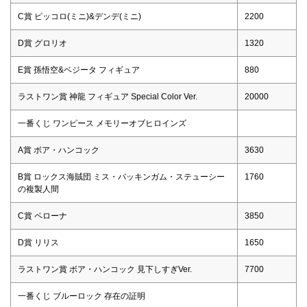
C賞 ピッコロ(ミニ)&デンデ(ミニ)
2200
D賞 グロリオ
1320
E賞 孫悟空&ベジータ フィギュア
880
ラストワン賞 神龍 フィギュア Special Color Ver.
20000
一番くじ ワンピース メモリーオブヒロインズ
A賞 ボア・ハンコック
3630
B賞 ロックス海賊団 ミス・バッキンガム・ステューシー
1760
の複製人間
C賞 ペローナ
3850
D賞 リリス
1650
ラストワン賞 ボア・ハンコック 見下しすぎVer.
7700
一番くじ ブルーロック 存在の証明