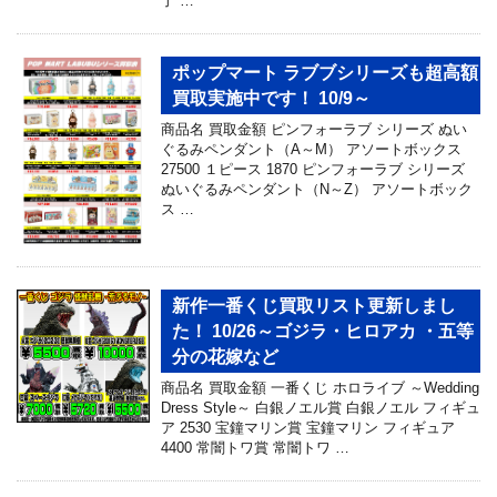
了 …
ポップマート ラブブシリーズも超高額
買取実施中です！ 10/9～
商品名 買取金額 ピンフォーラブ シリーズ ぬい
ぐるみペンダント（A～M） アソートボックス
27500 １ピース 1870 ピンフォーラブ シリーズ
ぬいぐるみペンダント（N～Z） アソートボック
ス …
新作一番くじ買取リスト更新しまし
た！ 10/26～ゴジラ・ヒロアカ ・五等
分の花嫁など
商品名 買取金額 一番くじ ホロライブ ～Wedding
Dress Style～ 白銀ノエル賞 白銀ノエル フィギュ
ア 2530 宝鐘マリン賞 宝鐘マリン フィギュア
4400 常闇トワ賞 常闇トワ …