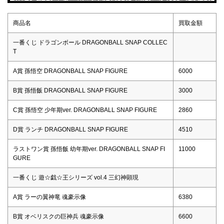
商品名
買取金額
一番くじ ドラゴンボール DRAGONBALL SNAP COLLEC
T
A賞 孫悟空 DRAGONBALL SNAP FIGURE
6000
B賞 孫悟飯 DRAGONBALL SNAP FIGURE
3000
C賞 孫悟空 少年期ver. DRAGONBALL SNAP FIGURE
2860
D賞 ランチ DRAGONBALL SNAP FIGURE
4510
ラストワン賞 孫悟飯 幼年期ver. DRAGONBALL SNAP FI
11000
GURE
一番くじ 遊☆戯☆王シリーズ vol.4 三幻神顕現
A賞 ラーの翼神竜 魂豪示像
6380
B賞 オベリスクの巨神兵 魂豪示像
6600