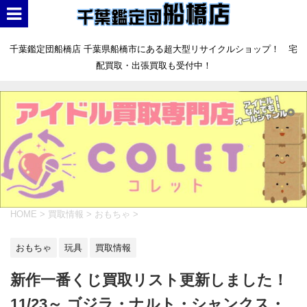
千葉鑑定団船橋店 千葉県船橋市にある超大型リサイクルショップ！ 宅
配買取・出張買取も受付中！
HOME
>
買取情報
>
おもちゃ
>
おもちゃ
玩具
買取情報
新作一番くじ買取リスト更新しました！
11/23～ ゴジラ・ナルト・シャンクス・