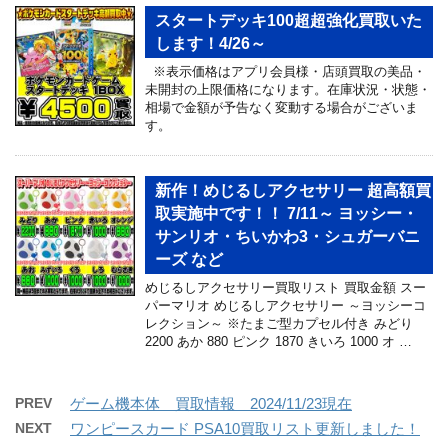
スタートデッキ100超超強化買取いた
します！4/26～
※表示価格はアプリ会員様・店頭買取の美品・
未開封の上限価格になります。在庫状況・状態・
相場で金額が予告なく変動する場合がございま
す。
新作！めじるしアクセサリー 超高額買
取実施中です！！ 7/11～ ヨッシー・
サンリオ・ちいかわ3・シュガーバニ
ーズ など
めじるしアクセサリー買取リスト 買取金額 スー
パーマリオ めじるしアクセサリー ～ヨッシーコ
レクション～ ※たまご型カプセル付き みどり
2200 あか 880 ピンク 1870 きいろ 1000 オ …
PREV
ゲーム機本体 買取情報 2024/11/23現在
NEXT
ワンピースカード PSA10買取リスト更新しました！