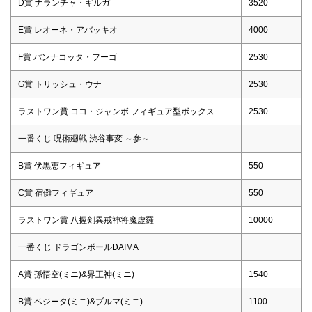
D賞 ナランチャ・ギルガ
3520
E賞 レオーネ・アバッキオ
4000
F賞 パンナコッタ・フーゴ
2530
G賞 トリッシュ・ウナ
2530
ラストワン賞 ココ・ジャンボ フィギュア型ボックス
2530
一番くじ 呪術廻戦 渋谷事変 ～参～
B賞 伏黒恵フィギュア
550
C賞 宿儺フィギュア
550
ラストワン賞 八握剣異戒神将魔虚羅
10000
一番くじ ドラゴンボールDAIMA
A賞 孫悟空(ミニ)&界王神(ミニ)
1540
B賞 ベジータ(ミニ)&ブルマ(ミニ)
1100