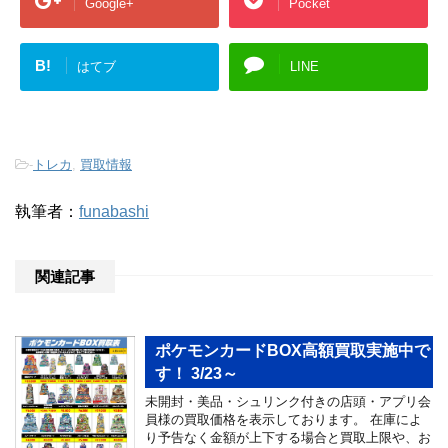
Google+
Pocket
B!
はてブ
LINE
-
トレカ
,
買取情報
執筆者：
funabashi
関連記事
ポケモンカードBOX高額買取実施中で
す！ 3/23～
未開封・美品・シュリンク付きの店頭・アプリ会
員様の買取価格を表示しております。 在庫によ
り予告なく金額が上下する場合と買取上限や、お