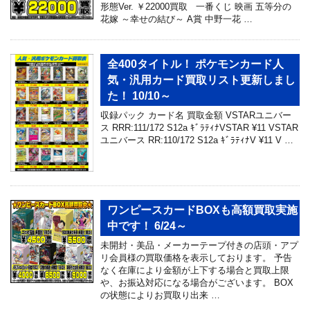
形態Ver. ￥22000買取 一番くじ 映画 五等分の
花嫁 ～幸せの結び～ A賞 中野一花 …
全400タイトル！ ポケモンカード人
気・汎用カード買取リスト更新しまし
た！ 10/10～
収録パック カード名 買取金額 VSTARユニバー
ス RRR:111/172 S12a ｷﾞﾗﾃｨﾅVSTAR ¥11 VSTAR
ユニバース RR:110/172 S12a ｷﾞﾗﾃｨﾅV ¥11 V …
ワンピースカードBOXも高額買取実施
中です！ 6/24～
未開封・美品・メーカーテープ付きの店頭・アプ
リ会員様の買取価格を表示しております。 予告
なく在庫により金額が上下する場合と買取上限
や、お振込対応になる場合がございます。 BOX
の状態によりお買取り出来 …