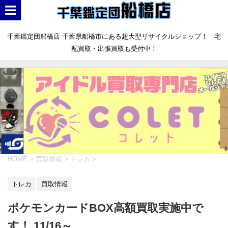
千葉鑑定団船橋店 千葉県船橋市にある超大型リサイクルショップ！ 宅
配買取・出張買取も受付中！
HOME
>
買取情報
>
トレカ
>
トレカ
買取情報
ポケモンカードBOX高額買取実施中で
す！ 11/16～