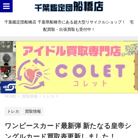
千葉鑑定団船橋店 千葉県船橋市にある超大型リサイクルショップ！ 宅
配買取・出張買取も受付中！
HOME
>
買取情報
>
トレカ
>
トレカ
買取情報
ワンピースカード最新弾 新たなる皇帝シ
ングルカード買取表更新しました！