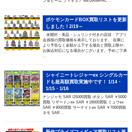
ン＆ビーム フィギュア MEGAIMPAC …
ポケモンカードBOX買取リストを更新
しました！2/19～
未開封・美品・シュリンク付きの店頭・アプリ
会員様の買取価格を表示しております。 在庫に
より予告なく金額が上下する場合と買取上限や、
お振込対応になる場合がございます。予めご了承
…
シャイニートレジャーex シングルカー
ドも超高額買取実施中です！ 1/14・
1/15・1/16
ナンジャモ SAR \25000買取 ボタン SAR ￥5000
買取 リザードンex SAR ￥18000買取 ミュウex
SAR ￥9000買取 サーナイトex SAR ￥7000買取
ネモ SAR …
新作プライズフィギュア買取リスト更