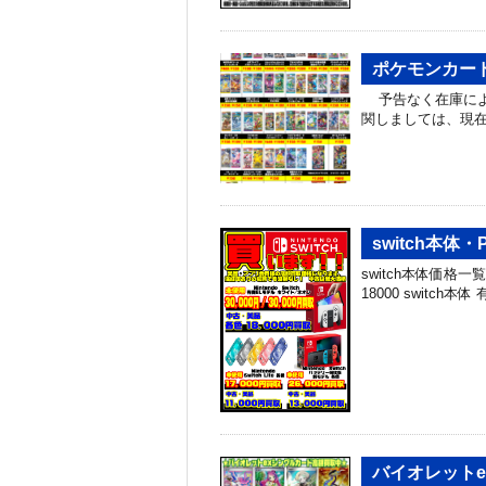
ポケモンカー
予告なく在庫によ
関しましては、現
switch本体
switch本体価格一覧 
18000 switch本体 
バイオレット