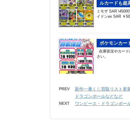
ルカードも超高額
ミモザ SAR \450
イドンex SAR ￥5
ポケモンカード
在庫状況やカード
さい。
PREV
新作一番くじ買取リスト更新
ドラゴンボールなどなど
NEXT
ワンピース・ドラゴンボール