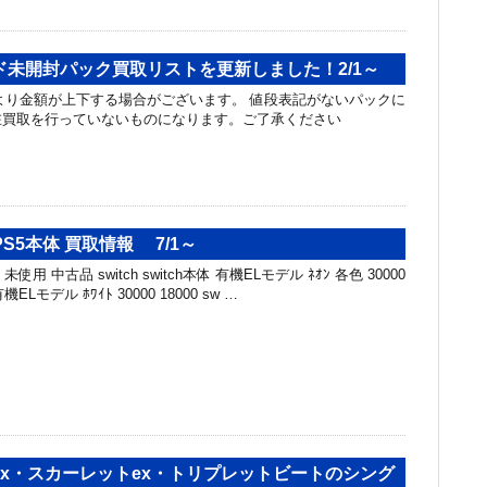
ド未開封パック買取リストを更新しました！2/1～
り金額が上下する場合がございます。 値段表記がないパックに
在買取を行っていないものになります。ご了承ください
・PS5本体 買取情報 7/1～
未使用 中古品 switch switch本体 有機ELモデル ﾈｵﾝ 各色 30000
有機ELモデル ﾎﾜｲﾄ 30000 18000 sw …
ex・スカーレットex・トリプレットビートのシング