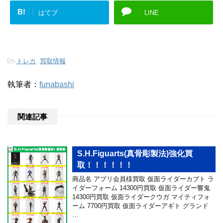
B!
はてブ
LINE
-
トレカ
,
買取情報
執筆者：
funabashi
関連記事
S.H.Figuarts(真骨彫製法)強化買
取！！！！！！
商品名 アプリ会員様買取 仮面ライダーカブト ラ
イダーフォーム 14300円買取 仮面ライダー響鬼
14300円買取 仮面ライダークウガ マイティフォ
ーム 7700円買取 仮面ライダーアギト グランド
…