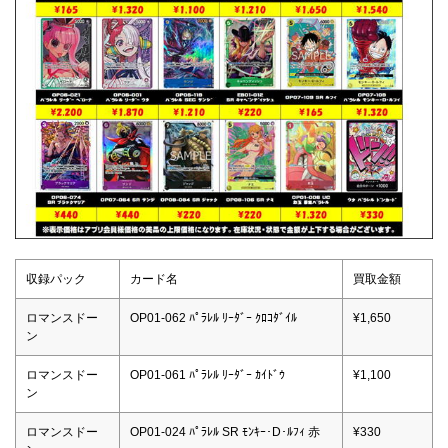
収録パック
カード名
買取金額
ロマンスドー
OP01-062 ﾊﾟﾗﾚﾙ ﾘｰﾀﾞｰ ｸﾛｺﾀﾞｲﾙ
¥1,650
ン
ロマンスドー
OP01-061 ﾊﾟﾗﾚﾙ ﾘｰﾀﾞｰ ｶｲﾄﾞｳ
¥1,100
ン
ロマンスドー
OP01-024 ﾊﾟﾗﾚﾙ SR ﾓﾝｷｰ･D･ﾙﾌｨ 赤
¥330