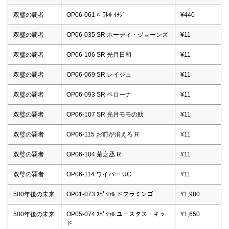
双璧の覇者
OP06-061 ﾊﾟﾗﾚﾙ ｲﾁｼﾞ
¥440
双璧の覇者
OP06-035 SR ホーディ・ジョーンズ
¥11
双璧の覇者
OP06-106 SR 光月日和
¥11
双璧の覇者
OP06-069 SR レイジュ
¥11
双璧の覇者
OP06-093 SR ペローナ
¥11
双璧の覇者
OP06-107 SR 光月モモの助
¥11
双璧の覇者
OP06-115 お前が消えろ R
¥11
双璧の覇者
OP06-104 菊之丞 R
¥11
双璧の覇者
OP06-114 ワイパー UC
¥11
500年後の未来
OP01-073 ｽﾍﾟｼｬﾙ ドフラミンゴ
¥1,980
500年後の未来
OP05-074 ｽﾍﾟｼｬﾙ ユースタス・キッ
¥1,650
ド