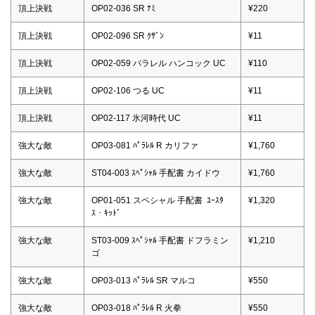
頂上決戦
OP02-036 SR ﾅﾐ
¥220
頂上決戦
OP02-096 SR ｸｻﾞﾝ
¥11
頂上決戦
OP02-059 パラレル ハンコック UC
¥110
頂上決戦
OP02-106 つる UC
¥11
頂上決戦
OP02-117 氷河時代 UC
¥11
強大な敵
OP03-081 ﾊﾟﾗﾚﾙ R カリファ
¥1,760
強大な敵
ST04-003 ｽﾍﾟｼｬﾙ 手配書 カイドウ
¥1,760
強大な敵
OP01-051 スペシャル 手配書 ﾕｰｽﾀ
¥1,320
ｽ・ｷｯﾄﾞ
強大な敵
ST03-009 ｽﾍﾟｼｬﾙ 手配書 ドフラミン
¥1,210
ゴ
強大な敵
OP03-013 ﾊﾟﾗﾚﾙ SR マルコ
¥550
強大な敵
OP03-018 ﾊﾟﾗﾚﾙ R 火拳
¥550