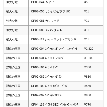
強大な敵
OP03-044 カヤ R
¥55
強大な敵
OP03-056 サンジのピラフ UC
¥11
強大な敵
OP03-081 カリファ R
¥11
強大な敵
OP03-086 スパンダム R
¥11
強大な敵
OP03-112 シャーロット・プリン R
¥11
謀略の王国
OP02-004 ｽﾍﾟｼｬﾙ ｴﾄﾞﾜｰﾄﾞ・ﾆｭｰｹﾞｰﾄ
¥1,320
謀略の王国
OP04-031 ﾊﾟﾗﾚﾙ ﾄﾞﾌﾗﾐﾝｺﾞ
¥1,100
謀略の王国
OP04-104 ﾊﾟﾗﾚﾙ ｻﾝｼﾞ
¥330
謀略の王国
OP02-085 ｽﾍﾟｼｬﾙ ﾏｾﾞﾗﾝ
¥880
謀略の王国
OP04-100 ﾊﾟﾗﾚﾙ ｶﾎﾟﾈ・ﾍﾞｯｼﾞ
¥550
謀略の王国
OP02-099 ｽﾍﾟｼｬﾙ ｻｶｽﾞｷ
¥880
謀略の王国
OP04-119 ﾊﾟﾗﾚﾙ SEC ﾄﾞﾝｷﾎｰﾃ･ﾛｼﾅﾝﾃ
¥770