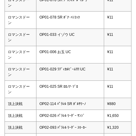
ロマンスドー
OP01-070 SR ｼﾞｭﾗｷｭｰﾙ･ﾐﾎｰｸ
¥11
ン
ロマンスドー
OP01-078 SR ﾎﾞｱ･ﾊﾝｺｯｸ
¥11
ン
ロマンスドー
OP01-033 イゾウ UC
¥11
ン
ロマンスドー
OP01-006 お玉 UC
¥11
ン
ロマンスドー
OP01-029 ﾗﾃﾞｨｶﾙﾋﾞｰﾑ!!!! UC
¥11
ン
ロマンスドー
OP01-025 SR ﾛﾛﾉｱ･ｿﾞﾛ
¥11
ン
頂上決戦
OP02-114 ﾊﾟﾗﾚﾙ SR ﾎﾞﾙｻﾘｰﾉ
¥880
頂上決戦
OP02-026 ﾊﾟﾗﾚﾙ ﾘｰﾀﾞｰ ｻﾝｼﾞ
¥1,650
頂上決戦
OP02-093 ﾊﾟﾗﾚﾙ ﾘｰﾀﾞｰ ｽﾓｰｶｰ
¥1,320