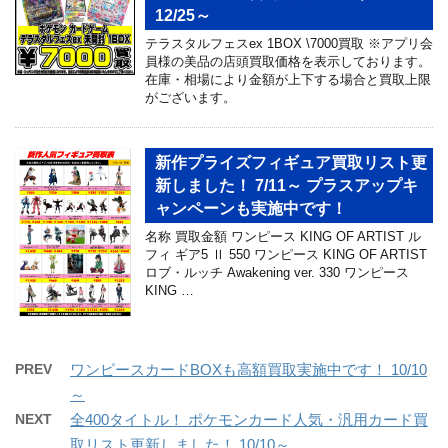
12/25～
テラスタルフェスex 1BOX \7000買取 ※アプリ会
員様の美品の店頭買取価格を表示しております。
在庫・相場により金額が上下する場合と買取上限
がございます。
新作プライズフィギュア買取リスト更
新しました！ 7/11～ プラスアップキ
ャンペーンも実施中です！
名称 買取金額 ワンピース KING OF ARTIST ル
フィ ギア5 Ⅱ 550 ワンピース KING OF ARTIST
ロブ・ルッチ Awakening ver. 330 ワンピース
KING …
PREV
ワンピースカードBOXも高額買取実施中です！ 10/10
～
NEXT
全400タイトル！ ポケモンカード人気・汎用カード買
取リスト更新しました！ 10/10～