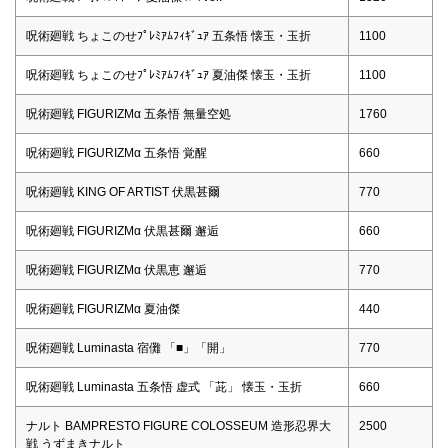
呪術廻戦 ちょこのせﾌﾟﾚﾐｱﾑﾌｨｷﾞｭｱ 五条悟 懐玉・玉折
1100
呪術廻戦 ちょこのせﾌﾟﾚﾐｱﾑﾌｨｷﾞｭｱ 夏油傑 懐玉・玉折
1100
呪術廻戦 FIGURIZMα 五条悟 無量空処
1760
呪術廻戦 FIGURIZMα 五条悟 覚醒
660
呪術廻戦 KING OF ARTIST 伏黒甚爾
770
呪術廻戦 FIGURIZMα 伏黒甚爾 邂逅
660
呪術廻戦 FIGURIZMα 伏黒恵 邂逅
770
呪術廻戦 FIGURIZMα 夏油傑
440
呪術廻戦 Luminasta 宿儺 「■」「開」
770
呪術廻戦 Luminasta 五条悟 虚式 「茈」 懐玉・玉折
660
ナルト BAMPRESTO FIGURE COLOSSEUM 造形忍界大
2500
戦 うずまきナルト