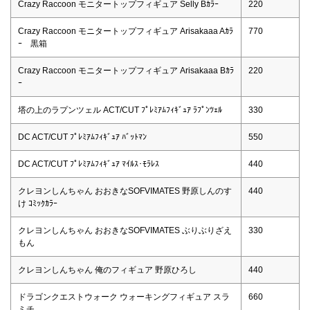
Crazy Raccoon モニタートップフィギュア Selly Bｶﾗｰ
220
Crazy Raccoon モニタートップフィギュア Arisakaaa Aｶﾗ
770
ｰ 黒箱
Crazy Raccoon モニタートップフィギュア Arisakaaa Bｶﾗ
220
ｰ
塔の上のラプンツェル ACT/CUT ﾌﾟﾚﾐｱﾑﾌｨｷﾞｭｱ ﾗﾌﾟﾝﾂｪﾙ
330
DC ACT/CUT ﾌﾟﾚﾐｱﾑﾌｨｷﾞｭｱ ﾊﾞｯﾄﾏﾝ
550
DC ACT/CUT ﾌﾟﾚﾐｱﾑﾌｨｷﾞｭｱ ﾏｲﾙｽ･ﾓﾗﾚｽ
440
クレヨンしんちゃん おおきなSOFVIMATES 野原しんのす
440
け ｺﾐｯｸｶﾗｰ
クレヨンしんちゃん おおきなSOFVIMATES ぶりぶりざえ
330
もん
クレヨンしんちゃん 俺のフィギュア 野原ひろし
440
ドラゴンクエストウォーク ウォーキングフィギュア スラ
660
ミチ