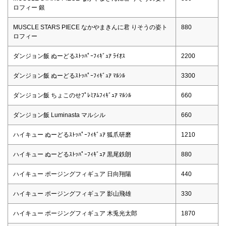
ロフィー 銀
MUSCLE STARS PIECE なかやまきんに君 りそうの姿ト
880
ロフィー
ダンジョン飯 ぬーどるｽﾄｯﾊﾟｰﾌｨｷﾞｭｱ ﾗｲｵｽ
2200
ダンジョン飯 ぬーどるｽﾄｯﾊﾟｰﾌｨｷﾞｭｱ ﾏﾙｼﾙ
3300
ダンジョン飯 ちょこのせﾌﾟﾚﾐｱﾑﾌｨｷﾞｭｱ ﾏﾙｼﾙ
660
ダンジョン飯 Luminasta マルシル
660
ハイキュー ぬーどるｽﾄｯﾊﾟｰﾌｨｷﾞｭｱ 狐爪研磨
1210
ハイキュー ぬーどるｽﾄｯﾊﾟｰﾌｨｷﾞｭｱ 黒尾鉄朗
880
ハイキュー ポージングフィギュア 日向翔陽
440
ハイキュー ポージングフィギュア 影山飛雄
330
ハイキュー ポージングフィギュア 木兎光太郎
1870