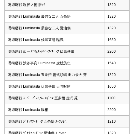
呪術廻戦 呪祓ノ術 脹相
1320
呪術廻戦 Luminasta 最強な二人 五条悟
1320
呪術廻戦 Luminasta 最強な二人 夏油傑
1320
呪術廻戦 Luminasta 伏黒甚爾 臨戦
1650
呪術廻戦 ぬーどるｽﾄｯﾊﾟｰﾌｨｷﾞｭｱ 伏黒甚爾
2200
呪術廻戦 渋谷事変 Luminasta 虎杖悠仁
1540
呪術廻戦 Luminasta 五条悟 術式順転 出力最大 蒼
1320
呪術廻戦 Luminasta 伏黒甚爾 天与呪縛
1650
呪術廻戦 ｽｰﾊﾟｰﾌﾟﾚﾐｱﾑﾌｨｷﾞｭｱ 五条悟 虚式 茈
1100
呪術廻戦 Luminasta 脹相
2200
呪術廻戦 ｼﾞｵﾗﾏﾌｨｷﾞｭｱ 五条悟 ｽｰﾂver.
1210
呪術廻戦 ｼﾞｵﾗﾏﾌｨｷﾞｭｱ 夏油傑 ｽｰﾂver.
1320