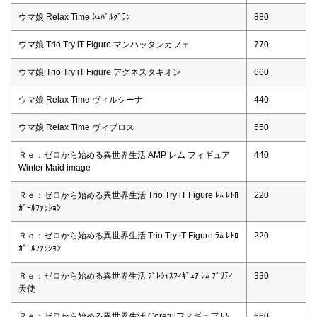
ウマ娘 Relax Time ｼｭﾊﾞﾙｸﾞﾗﾝ
880
ウマ娘 Trio Try iT Figure マンハッタンカフェ
770
ウマ娘 Trio Try iT Figure アグネスタキオン
660
ウマ娘 Relax Time ヴィルシーナ
440
ウマ娘 Relax Time ヴィブロス
550
Ｒｅ：ゼロから始める異世界生活 AMP レム フィギュア
440
Winter Maid image
Ｒｅ：ゼロから始める異世界生活 Trio Try iT Figure ﾚﾑ ﾚﾄﾛ
220
ｶﾞｰﾙﾌｧｯｼｮﾝ
Ｒｅ：ゼロから始める異世界生活 Trio Try iT Figure ﾗﾑ ﾚﾄﾛ
220
ｶﾞｰﾙﾌｧｯｼｮﾝ
Ｒｅ：ゼロから始める異世界生活 ﾌﾟﾚｼｬｽﾌｨｷﾞｭｱ ﾚﾑ ﾌﾟﾘﾃｨ
330
天使
Ｒｅ：ゼロから始める異世界生活 Corefulフィギュア ﾚﾑ
660