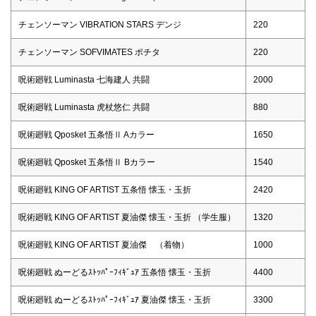
チェンソーマン VIBRATION STARS デンジ
220
チェンソーマン SOFVIMATES ポチタ
220
呪術廻戦 Luminasta 七海建人 共闘
2000
呪術廻戦 Luminasta 虎杖悠仁 共闘
880
呪術廻戦 Qposket 五条悟Ⅱ Aカラー
1650
呪術廻戦 Qposket 五条悟Ⅱ Bカラー
1540
呪術廻戦 KING OF ARTIST 五条悟 懐玉・玉折
2420
呪術廻戦 KING OF ARTIST 夏油傑 懐玉・玉折 （学生服）
1320
呪術廻戦 KING OF ARTIST 夏油傑 （着物）
1000
呪術廻戦 ぬーどるｽﾄｯﾊﾟｰﾌｨｷﾞｭｱ 五条悟 懐玉・玉折
4400
呪術廻戦 ぬーどるｽﾄｯﾊﾟｰﾌｨｷﾞｭｱ 夏油傑 懐玉・玉折
3300