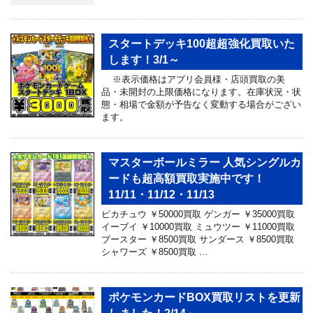
スタートデッキ100超超強化買取いた
します！3/1～
※表示価格はアプリ会員様・店頭買取の美
品・未開封の上限価格になります。在庫状況・状
態・相場で金額が予告なく変動する場合がござい
ます。
マスターボールミラー 人気シングルカ
ードも超高額買取実施中です！
11/11・11/12・11/13
ピカチュウ ￥50000買取 ゲンガー ￥35000買取
イーブイ ￥10000買取 ミュウツー ￥11000買取
ブースター ￥8500買取 サンダース ￥8500買取
シャワーズ ￥8500買取 …
ポケモンカードBOX買取リストを更新