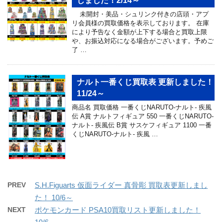
しました！2/14～
未開封・美品・シュリンク付きの店頭・アプ
リ会員様の買取価格を表示しております。 在庫
により予告なく金額が上下する場合と買取上限
や、お振込対応になる場合がございます。予めご
了 …
ナルト一番くじ買取表 更新しました！
11/24～
商品名 買取価格 一番くじNARUTO-ナルト- 疾風
伝 A賞 ナルトフィギュア 550 一番くじNARUTO-
ナルト- 疾風伝 B賞 サスケフィギュア 1100 一番
くじNARUTO-ナルト- 疾風 …
PREV
S.H.Figuarts 仮面ライダー 真骨彫 買取表更新しまし
た！ 10/6～
NEXT
ポケモンカード PSA10買取リスト更新しました！