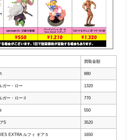
買取金額
ス
880
ファルガー・ロー
1320
ファルガー・ローⅡ
770
タ
550
ギア5
3520
RIES EXTRA ルフィ ギア５
1650