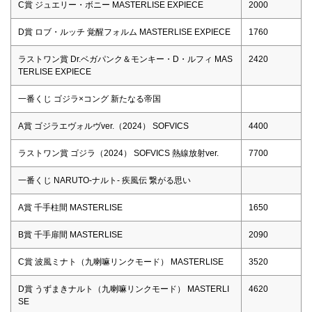
C賞 ジュエリー・ボニー MASTERLISE EXPIECE
2000
D賞 ロブ・ルッチ 覚醒フォルム MASTERLISE EXPIECE
1760
ラストワン賞 Dr.ベガパンク＆モンキー・D・ルフィ MAS
2420
TERLISE EXPIECE
一番くじ ゴジラ×コング 新たなる帝国
A賞 ゴジラエヴォルヴver.（2024） SOFVICS
4400
ラストワン賞 ゴジラ（2024） SOFVICS 熱線放射ver.
7700
一番くじ NARUTO-ナルト- 疾風伝 繋がる思い
A賞 千手柱間 MASTERLISE
1650
B賞 千手扉間 MASTERLISE
2090
C賞 波風ミナト（九喇嘛リンクモード） MASTERLISE
3520
D賞 うずまきナルト（九喇嘛リンクモード） MASTERLI
4620
SE