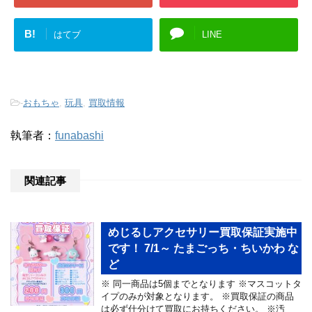
B!
はてブ
LINE
-
おもちゃ
,
玩具
,
買取情報
執筆者：
funabashi
関連記事
めじるしアクセサリー買取保証実施中
です！ 7/1～ たまごっち・ちいかわ な
ど
※ 同一商品は5個までとなります ※マスコットタ
イプのみが対象となります。 ※買取保証の商品
は必ず仕分けて買取にお持ちください。 ※汚