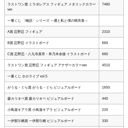
ラストワン賞 ミラボレアス フィギュア メタリックカラー
7480
ver.
一番くじ 〈物語〉シリーズ ～儂と私と僕の晴衣装～
A賞 忍野忍 フィギュア
2310
B賞 忍野忍 イラストボード
660
C賞 忍野忍・八九寺真宵・斧乃木余接 イラストボード
660
ラストワン賞 忍野忍 フィギュア アナザーカラーver.
4510
一番くじ ホロライブ vol.5
がうる・ぐら賞 がうる・ぐら ビジュアルボード
1650
森カリオペ賞 森カリオペ ビジュアルボード
440
小鳥遊キアラ賞 小鳥遊キアラ ビジュアルボード
220
一伊那尓栖賞 一伊那尓栖 ビジュアルボード
330