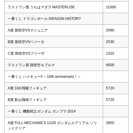
ラストワン賞 うちはマダラ MASTERLISE
11000
一番くじ ドラゴンボール DRAGON HISTORY
A賞 孫悟空VSマジュニア
2090
B賞 孫悟空VSベジータ
2530
C賞 孫悟空VSフリーザ
1320
ラストワン賞 孫悟空＆ブルマ
6600
一番くじ ハイキュー!! ～10th anniversary！～
A賞 日向翔陽フィギュア
5720
B賞 影山飛雄フィギュア
5720
一番くじ 機動戦士ガンダム ガンプラ 2024
A賞 FULL MECHANICS 1/100 ガンダムエアリアル ソリ
3850
ッドクリア