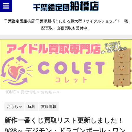
千葉鑑定団船橋店 千葉県船橋市にある超大型リサイクルショップ！ 宅
配買取・出張買取も受付中！
HOME
>
買取情報
>
おもちゃ
>
おもちゃ
玩具
買取情報
新作一番くじ買取リスト更新しました！
9/28～ デジモン・ドラゴンボール・ワン