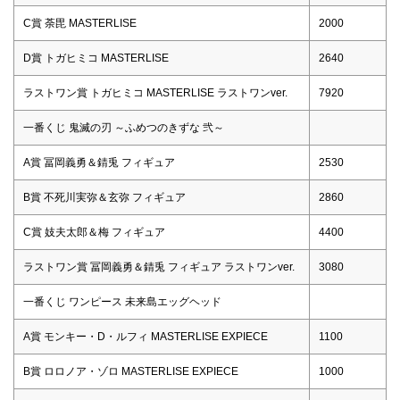
C賞 荼毘 MASTERLISE
2000
D賞 トガヒミコ MASTERLISE
2640
ラストワン賞 トガヒミコ MASTERLISE ラストワンver.
7920
一番くじ 鬼滅の刃 ～ふめつのきずな 弐～
A賞 冨岡義勇＆錆兎 フィギュア
2530
B賞 不死川実弥＆玄弥 フィギュア
2860
C賞 妓夫太郎＆梅 フィギュア
4400
ラストワン賞 冨岡義勇＆錆兎 フィギュア ラストワンver.
3080
一番くじ ワンピース 未来島エッグヘッド
A賞 モンキー・D・ルフィ MASTERLISE EXPIECE
1100
B賞 ロロノア・ゾロ MASTERLISE EXPIECE
1000