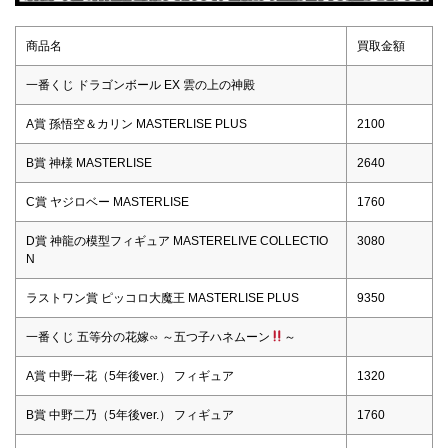
商品名
買取金額
一番くじ ドラゴンボール EX 雲の上の神殿
A賞 孫悟空＆カリン MASTERLISE PLUS
2100
B賞 神様 MASTERLISE
2640
C賞 ヤジロベー MASTERLISE
1760
D賞 神龍の模型フィギュア MASTERELIVE COLLECTIO
3080
N
ラストワン賞 ピッコロ大魔王 MASTERLISE PLUS
9350
一番くじ 五等分の花嫁∽ ～五つ子ハネムーン
～
A賞 中野一花（5年後ver.） フィギュア
1320
B賞 中野二乃（5年後ver.） フィギュア
1760