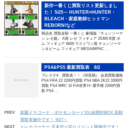
新作一番くじ買取リスト更新しまし
た！ 5/25～ HUNTER×HUNTER・
BLEACH・家庭教師ヒットマン
REBORN!など
商品名 買取金額 一番くじ 劇場版『チェンソーマ
ン レゼ篇』 A賞 レゼ フィギュア 25300 B賞 ボ
ム フィギュア 6600 ラストワン賞 チェンソーマ
ン＆ビーム フィギュア MEGAIMPAC …
PS4&PS5 最新買取表 8/2
プレステ4 買取表！！（50音順） 会員買取価格
PS4 FIFA 22 2200円買取 PS4 NBA 2K22 3300円
買取 PS4 WRC 10 FIA世界ﾗﾘｰ選手権 2200円買
取 PS4 …
PREV
楽園ドラゴーナ・ポケモンカード151未開封BOX 高額
買取実施中です！ 9/27～
NEXT
トレカコーナー 月末売り切りイベント開催中です！