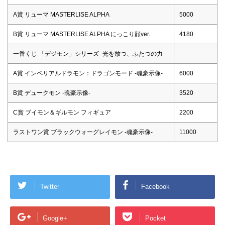
A賞 リューマ MASTERLISE ALPHA
5000
B賞 リューマ MASTERLISE ALPHA にっこり顔ver.
4180
一番くじ 「デジモン」シリーズ -光を放つ、ふたつの力-
A賞 インペリアルドラモン：ドラゴンモード ‐魂豪示像‐
6000
B賞 デュークモン ‐魂豪示像‐
3520
C賞 ブイモン＆ギルモン フィギュア
2200
ラストワン賞 ブラックウォーグレイモン ‐魂豪示像‐
11000
Twitter
Facebook
Google+
Pocket