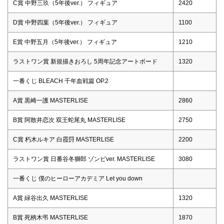
C賞 中野三玖（5年後ver.） フィギュア
2420
D賞 中野四葉（5年後ver.） フィギュア
1100
E賞 中野五月（5年後ver.） フィギュア
1210
ラストワン賞 新規描きおろし 5周年記念アートボード
1320
一番くじ BLEACH 千年血戦篇 OP.2
A賞 黒崎一護 MASTERLISE
2860
B賞 阿散井恋次 双王蛇尾丸 MASTERLISE
2750
C賞 朽木ルキア 白霞罸 MASTERLISE
2200
ラストワン賞 日番谷冬獅郎 ゾンビver. MASTERLISE
3080
一番くじ 僕のヒーローアカデミア Let you down
A賞 緑谷出久 MASTERLISE
1320
B賞 死柄木弔 MASTERLISE
1870