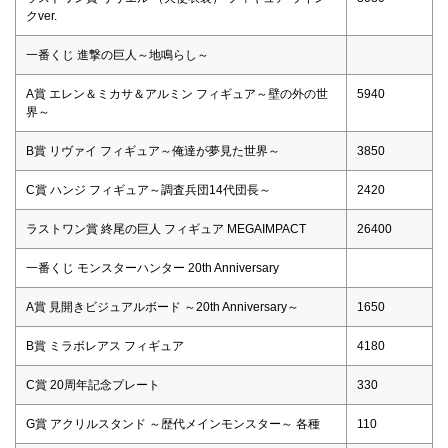
クver.
一番くじ 進撃の巨人～地鳴らし～
A賞 エレン＆ミカサ＆アルミン フィギュア～壁の外の世
5940
界～
B賞 リヴァイ フィギュア～俺達が夢見た世界～
3850
C賞 ハンジ フィギュア～調査兵団14代団長～
2420
ラストワン賞 終尾の巨人 フィギュア MEGAIMPACT
26400
一番くじ モンスターハンター 20th Anniversary
A賞 見開きビジュアルボード ～20th Anniversary～
1650
B賞 ミラボレアス フィギュア
4180
C賞 20周年記念プレート
330
G賞 アクリルスタンド ～歴代メインモンスター～ 各種
110