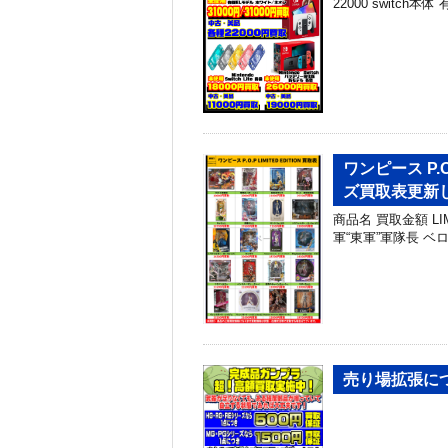
22000 switch本体 
ワンピース P.O.
ズ買取表更新し
商品名 買取金額 LIMI
軍“東軍”軍隊長 ベロ・
売り場拡張に