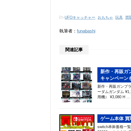
-
UFOキャッチャー
,
おもちゃ
,
玩具
,
買
執筆者：
funabashi
関連記事
新作・再販ガン
キャンペーン
新作・再販ガンプラ買
ーダムガンダム ¥1
用機） ¥3,080 H …
ゲーム本体 買取情
switch本体価格一覧 