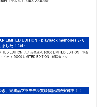
有機ELモデル ﾎﾜｲﾄ 31000 22000 sw …
P LIMITED EDITION・playback memories シリー
ました！ 1/4～
TED EDITION サボ 火拳継承 10000 LIMITED EDITION 革命
ベティ 20000 LIMITED EDITION 船医者マル …
つき、完成品プラモデル買取保証継続実施中！！