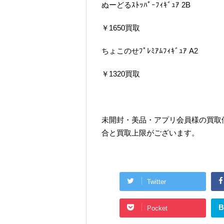
ぬーどるｽﾄｯﾊﾟｰﾌｨｷﾞｭｱ 2B
￥1650買取
ちょこのせﾌﾟﾚﾐｱﾑﾌｨｷﾞｭｱ A2
￥1320買取
未開封・美品・アプリ会員様の買取
合と買取上限がございます。
Twitter
B
Pocket