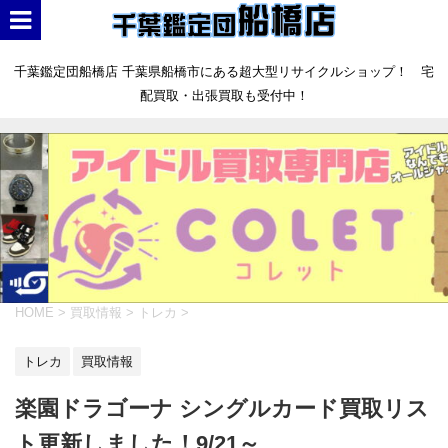
千葉鑑定団船橋店 千葉県船橋市にある超大型リサイクルショップ！ 宅
配買取・出張買取も受付中！
HOME
>
買取情報
>
トレカ
>
トレカ
買取情報
楽園ドラゴーナ シングルカード買取リス
ト更新しました！9/21～