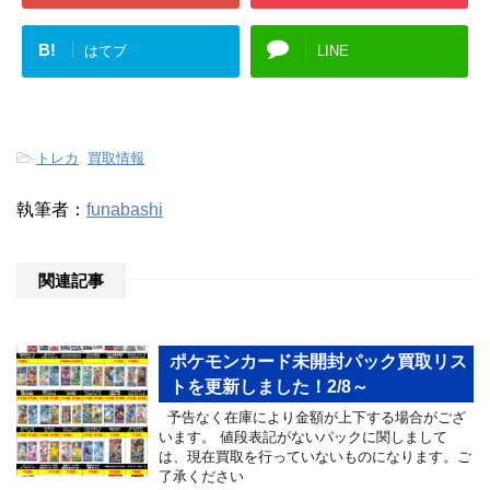
B!
はてブ
LINE
-
トレカ
,
買取情報
執筆者：
funabashi
関連記事
ポケモンカード未開封パック買取リス
トを更新しました！2/8～
予告なく在庫により金額が上下する場合がござ
います。 値段表記がないパックに関しまして
は、現在買取を行っていないものになります。ご
了承ください