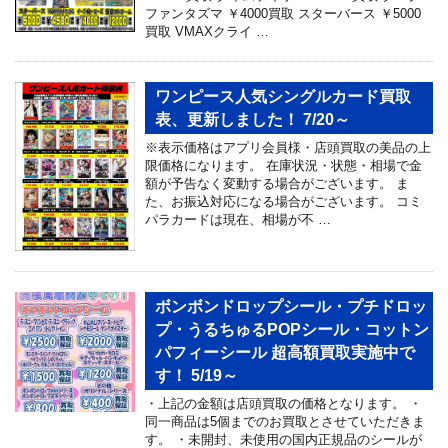
ファンタズマ ￥4000買取 スターバース ￥5000
買取 VMAXクライ …
ワンピース人気シングルカード買取
表、更新しました！ 7/20～
※表示価格はアプリ会員様・店頭買取の美品の上
限価格になります。 在庫状況・状態・相場で金
額が予告なく変動する場合がございます。 ま
た、お振込対応になる場合がございます。 コミ
パラカードは現在、相場が不 …
ボンボンドロップシール・プチドロッ
プ・うるちゅるPOPシール・コットン
パフィーシール 超高額買取実施中で
す！ 5/19～
・上記の金額は店頭買取の価格となります。 ・
同一商品は5個までのお買取とさせていただきま
す。 ・未開封、未使用の国内正規品のシールが