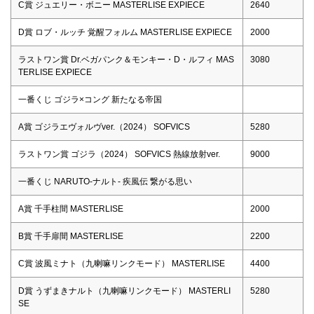
C賞 ジュエリー・ボニー MASTERLISE EXPIECE
2640
D賞 ロブ・ルッチ 覚醒フォルム MASTERLISE EXPIECE
2000
ラストワン賞 Dr.ベガパンク＆モンキー・D・ルフィ MAS
3080
TERLISE EXPIECE
一番くじ ゴジラ×コング 新たなる帝国
A賞 ゴジラエヴォルヴver.（2024） SOFVICS
5280
ラストワン賞 ゴジラ（2024） SOFVICS 熱線放射ver.
9000
一番くじ NARUTO-ナルト- 疾風伝 繋がる思い
A賞 千手柱間 MASTERLISE
2000
B賞 千手扉間 MASTERLISE
2200
C賞 波風ミナト（九喇嘛リンクモード） MASTERLISE
4400
D賞 うずまきナルト（九喇嘛リンクモード） MASTERLI
5280
SE