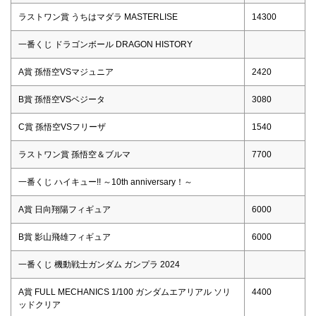
ラストワン賞 うちはマダラ MASTERLISE
14300
一番くじ ドラゴンボール DRAGON HISTORY
A賞 孫悟空VSマジュニア
2420
B賞 孫悟空VSベジータ
3080
C賞 孫悟空VSフリーザ
1540
ラストワン賞 孫悟空＆ブルマ
7700
一番くじ ハイキュー!! ～10th anniversary！～
A賞 日向翔陽フィギュア
6000
B賞 影山飛雄フィギュア
6000
一番くじ 機動戦士ガンダム ガンプラ 2024
A賞 FULL MECHANICS 1/100 ガンダムエアリアル ソリ
4400
ッドクリア