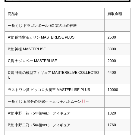
商品名
買取金額
一番くじ ドラゴンボール EX 雲の上の神殿
A賞 孫悟空＆カリン MASTERLISE PLUS
2530
B賞 神様 MASTERLISE
3300
C賞 ヤジロベー MASTERLISE
2000
D賞 神龍の模型フィギュア MASTERELIVE COLLECTIO
4400
N
ラストワン賞 ピッコロ大魔王 MASTERLISE PLUS
10000
一番くじ 五等分の花嫁∽ ～五つ子ハネムーン
～
A賞 中野一花（5年後ver.） フィギュア
1320
B賞 中野二乃（5年後ver.） フィギュア
1760