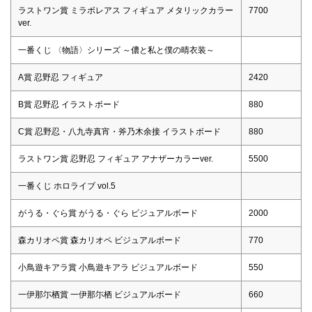
ラストワン賞 ミラボレアス フィギュア メタリックカラー
7700
ver.
一番くじ 〈物語〉シリーズ ～儂と私と僕の晴衣装～
A賞 忍野忍 フィギュア
2420
B賞 忍野忍 イラストボード
880
C賞 忍野忍・八九寺真宵・斧乃木余接 イラストボード
880
ラストワン賞 忍野忍 フィギュア アナザーカラーver.
5500
一番くじ ホロライブ vol.5
がうる・ぐら賞 がうる・ぐら ビジュアルボード
2000
森カリオペ賞 森カリオペ ビジュアルボード
770
小鳥遊キアラ賞 小鳥遊キアラ ビジュアルボード
550
一伊那尓栖賞 一伊那尓栖 ビジュアルボード
660