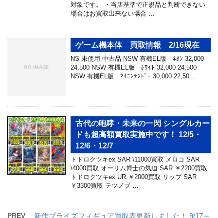
対象です。 ・当店基準で正規品と判断できない
場合はお買取出来ない場合 …
ゲーム機本体 買取情報 2/16現在
NS 未使用 中古品 NSW 有機EL版 ﾈｵﾝ 32,000
24,500 NSW 有機EL版 ﾎﾜｲﾄ 32,000 24,500
NSW 有機EL版 ﾏｲﾆﾝﾃﾝﾄﾞｰ 30,000 22,50 …
古代の咆哮・未来の一閃 シングルカー
ドも超高額買取実施中です！ 12/5・
12/6・12/7
トドロクツキex SAR \11000買取 メロコ SAR
\4000買取 オーリム博士の気迫 SAR ￥2200買取
トドロクツキex UR ￥2000買取 リップ SAR
￥3300買取 テツノブ …
PREV
新作プライズフィギュア買取表更新しました！ 9/17～