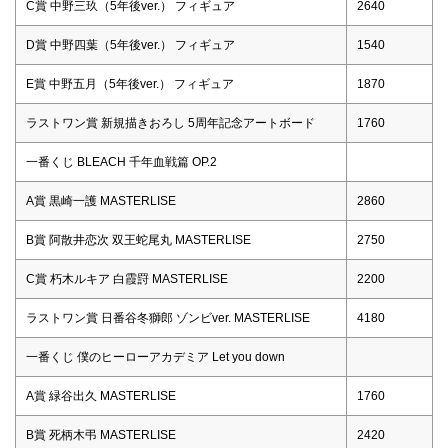
C賞 中野三玖（5年後ver.） フィギュア
2640
D賞 中野四葉（5年後ver.） フィギュア
1540
E賞 中野五月（5年後ver.） フィギュア
1870
ラストワン賞 新規描きおろし 5周年記念アートボード
1760
一番くじ BLEACH 千年血戦篇 OP.2
A賞 黒崎一護 MASTERLISE
2860
B賞 阿散井恋次 双王蛇尾丸 MASTERLISE
2750
C賞 朽木ルキア 白霞罸 MASTERLISE
2200
ラストワン賞 日番谷冬獅郎 ゾンビver. MASTERLISE
4180
一番くじ 僕のヒーローアカデミア Let you down
A賞 緑谷出久 MASTERLISE
1760
B賞 死柄木弔 MASTERLISE
2420