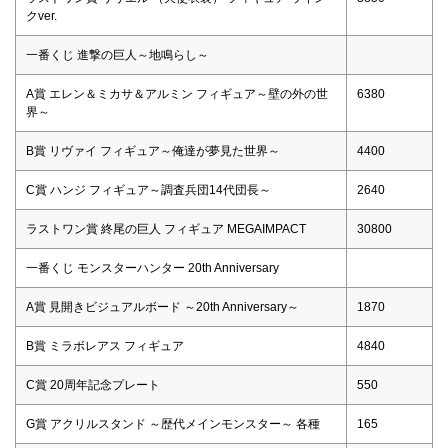
クver.
一番くじ 進撃の巨人～地鳴らし～
A賞 エレン＆ミカサ＆アルミン フィギュア～壁の外の世
6380
界～
B賞 リヴァイ フィギュア～俺達が夢見た世界～
4400
C賞 ハンジ フィギュア～調査兵団14代団長～
2640
ラストワン賞 終尾の巨人 フィギュア MEGAIMPACT
30800
一番くじ モンスターハンター 20th Anniversary
A賞 見開きビジュアルボード ～20th Anniversary～
1870
B賞 ミラボレアス フィギュア
4840
C賞 20周年記念プレート
550
G賞 アクリルスタンド ～歴代メインモンスター～ 各種
165