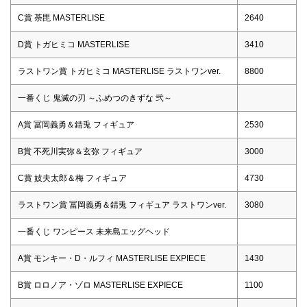
C賞 荼毘 MASTERLISE
2640
D賞 トガヒミコ MASTERLISE
3410
ラストワン賞 トガヒミコ MASTERLISE ラストワンver.
8800
一番くじ 鬼滅の刃 ～ふめつのきずな 弐～
A賞 冨岡義勇＆錆兎 フィギュア
2530
B賞 不死川実弥＆玄弥 フィギュア
3000
C賞 妓夫太郎＆梅 フィギュア
4730
ラストワン賞 冨岡義勇＆錆兎 フィギュア ラストワンver.
3080
一番くじ ワンピース 未来島エッグヘッド
A賞 モンキー・D・ルフィ MASTERLISE EXPIECE
1430
B賞 ロロノア・ゾロ MASTERLISE EXPIECE
1100