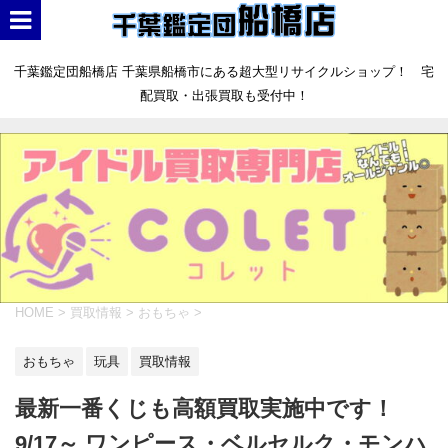
千葉鑑定団船橋店 千葉県船橋市にある超大型リサイクルショップ！ 宅
配買取・出張買取も受付中！
HOME
>
買取情報
>
おもちゃ
>
おもちゃ
玩具
買取情報
最新一番くじも高額買取実施中です！
9/17～ ワンピース・ベルセルク・モンハ