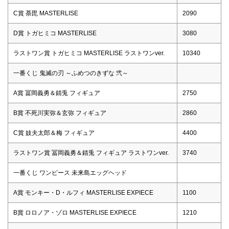
C賞 荼毘 MASTERLISE
2090
D賞 トガヒミコ MASTERLISE
3080
ラストワン賞 トガヒミコ MASTERLISE ラストワンver.
10340
一番くじ 鬼滅の刃 ～ふめつのきずな 弐～
A賞 冨岡義勇＆錆兎 フィギュア
2750
B賞 不死川実弥＆玄弥 フィギュア
2860
C賞 妓夫太郎＆梅 フィギュア
4400
ラストワン賞 冨岡義勇＆錆兎 フィギュア ラストワンver.
3740
一番くじ ワンピース 未来島エッグヘッド
A賞 モンキー・D・ルフィ MASTERLISE EXPIECE
1100
B賞 ロロノア・ゾロ MASTERLISE EXPIECE
1210