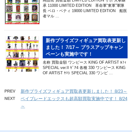
商品名 買取金額 LIMITED EDITION サボ 火拳継
承 11000 LIMITED EDITION 革命軍“東軍”軍隊
長 ベロ・ベティ 19000 LIMITED EDITION 船医
者マル …
新作プライズフィギュア買取表更新し
ました！ 7/17～ プラスアップキャン
ペーンも実施中です！
名称 買取金額 ワンピース KING OF ARTIST ﾙﾌｨ
SPECIAL ver.II ｷﾞｱ4 各種 330 ワンピース KING
OF ARTIST ﾔﾏﾄ SPECIAL 330 ワンピ …
PREV
新作プライズフィギュア買取表更新しました！ 8/23～
NEXT
ベイブレードエックスも超高額買取実施中です！ 8/24
～