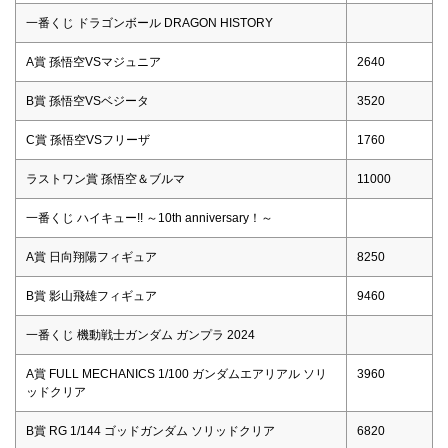
一番くじ ドラゴンボール DRAGON HISTORY
A賞 孫悟空VSマジュニア
2640
B賞 孫悟空VSベジータ
3520
C賞 孫悟空VSフリーザ
1760
ラストワン賞 孫悟空＆ブルマ
11000
一番くじ ハイキュー!! ～10th anniversary！～
A賞 日向翔陽フィギュア
8250
B賞 影山飛雄フィギュア
9460
一番くじ 機動戦士ガンダム ガンプラ 2024
A賞 FULL MECHANICS 1/100 ガンダムエアリアル ソリ
3960
ッドクリア
B賞 RG 1/144 ゴッドガンダム ソリッドクリア
6820