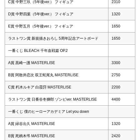
C賞 中野三玖（5年後ver.） フィギュア
2310
D賞 中野四葉（5年後ver.） フィギュア
1320
E賞 中野五月（5年後ver.） フィギュア
1650
ラストワン賞 新規描きおろし 5周年記念アートボード
1650
一番くじ BLEACH 千年血戦篇 OP.2
A賞 黒崎一護 MASTERLISE
3300
B賞 阿散井恋次 双王蛇尾丸 MASTERLISE
2750
C賞 朽木ルキア 白霞罸 MASTERLISE
2200
ラストワン賞 日番谷冬獅郎 ゾンビver. MASTERLISE
4400
一番くじ 僕のヒーローアカデミア Let you down
A賞 緑谷出久 MASTERLISE
1320
B賞 死柄木弔 MASTERLISE
2420