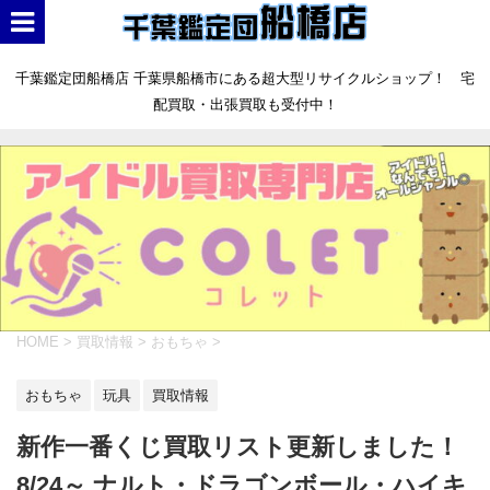
千葉鑑定団船橋店 千葉県船橋市にある超大型リサイクルショップ！ 宅
配買取・出張買取も受付中！
HOME
>
買取情報
>
おもちゃ
>
おもちゃ
玩具
買取情報
新作一番くじ買取リスト更新しました！
8/24～ ナルト・ドラゴンボール・ハイキ