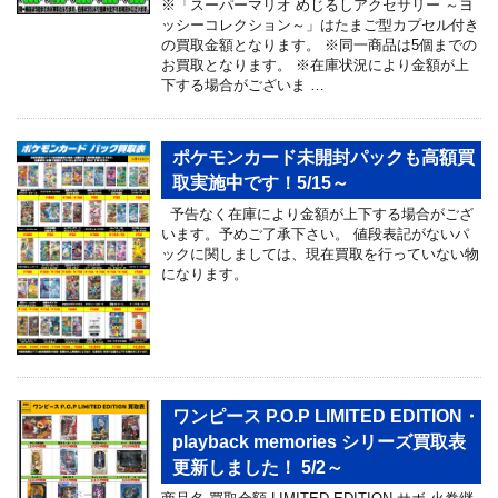
※「スーパーマリオ めじるしアクセサリー ～ヨ
ッシーコレクション～」はたまご型カプセル付き
の買取金額となります。 ※同一商品は5個までの
お買取となります。 ※在庫状況により金額が上
下する場合がございま …
ポケモンカード未開封パックも高額買
取実施中です！5/15～
予告なく在庫により金額が上下する場合がござ
います。予めご了承下さい。 値段表記がないパ
ックに関しましては、現在買取を行っていない物
になります。
ワンピース P.O.P LIMITED EDITION・
playback memories シリーズ買取表
更新しました！ 5/2～