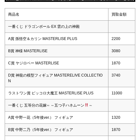
商品名
買取金額
一番くじ ドラゴンボール EX 雲の上の神殿
A賞 孫悟空＆カリン MASTERLISE PLUS
2200
B賞 神様 MASTERLISE
3080
C賞 ヤジロベー MASTERLISE
1870
D賞 神龍の模型フィギュア MASTERELIVE COLLECTIO
3740
N
ラストワン賞 ピッコロ大魔王 MASTERLISE PLUS
11000
一番くじ 五等分の花嫁∽ ～五つ子ハネムーン
～
A賞 中野一花（5年後ver.） フィギュア
1320
B賞 中野二乃（5年後ver.） フィギュア
1870