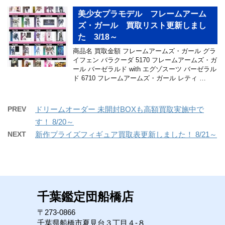
美少女プラモデル フレームアーム
ズ・ガール 買取リスト更新しまし
た 3/18～
商品名 買取金額 フレームアームズ・ガール グラ
イフェン バラクーダ 5170 フレームアームズ・ガ
ール バーゼラルド with エグゾスーツ バーゼラル
ド 6710 フレームアームズ・ガール レティ …
PREV
ドリームオーダー 未開封BOXも高額買取実施中で
す！ 8/20～
NEXT
新作プライズフィギュア買取表更新しました！ 8/21～
千葉鑑定団船橋店
〒273-0866
千葉県船橋市夏見台３丁目４-８