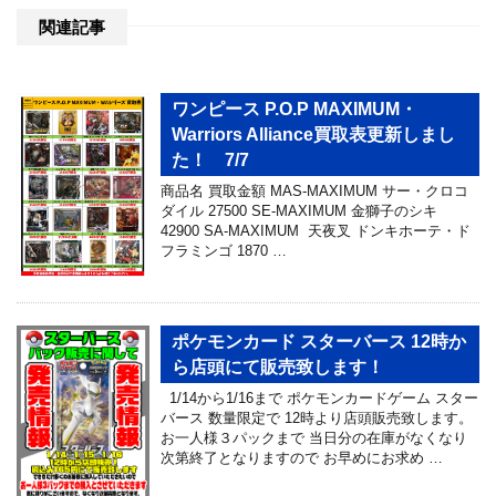
関連記事
ワンピース P.O.P MAXIMUM・
Warriors Alliance買取表更新しまし
た！ 7/7
商品名 買取金額 MAS-MAXIMUM サー・クロコ
ダイル 27500 SE-MAXIMUM 金獅子のシキ
42900 SA-MAXIMUM 天夜叉 ドンキホーテ・ド
フラミンゴ 1870 …
ポケモンカード スターバース 12時か
ら店頭にて販売致します！
1/14から1/16まで ポケモンカードゲーム スター
バース 数量限定で 12時より店頭販売致します。
お一人様３パックまで 当日分の在庫がなくなり
次第終了となりますので お早めにお求め …