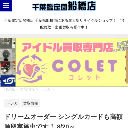
千葉鑑定団船橋店 千葉県船橋市にある超大型リサイクルショップ！ 宅
配買取・出張買取も受付中！
HOME
>
買取情報
>
トレカ
>
トレカ
買取情報
ドリームオーダー シングルカードも高額
買取実施中です！ 8/20～