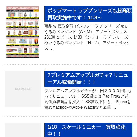
ポップマート ラブブシリーズも超高額
買取実施中です！ 11/8～
商品名 買取金額 ピンフォーラブ シリーズ ぬい
ぐるみペンダント（A～M） アソートボックス
23100 １ピース 1430 ピンフォーラブ シリーズ
ぬいぐるみペンダント（N～Z） アソートボック
ス …
?プレミアムアップルガチャ? リニュ
ーアル稼働開始！！！
プレミアムアップルガチャが１回２０００円にな
ってリニューアル！ SSS賞にはiPad Proなど超
高価買取商品を投入！ SS賞以下にも、iPhoneを
始めMacbookやApple Watchなど豪華 …
1/18 スケールミニカー 買取強化
中！！