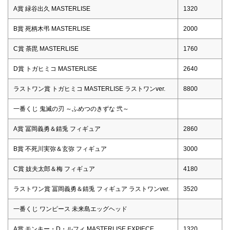
A賞 緑谷出久 MASTERLISE
1320
B賞 死柄木弔 MASTERLISE
2000
C賞 荼毘 MASTERLISE
1760
D賞 トガヒミコ MASTERLISE
2640
ラストワン賞 トガヒミコ MASTERLISE ラストワンver.
8800
一番くじ 鬼滅の刃 ～ふめつのきずな 弐～
A賞 冨岡義勇＆錆兎 フィギュア
2860
B賞 不死川実弥＆玄弥 フィギュア
3000
C賞 妓夫太郎＆梅 フィギュア
4180
ラストワン賞 冨岡義勇＆錆兎 フィギュア ラストワンver.
3520
一番くじ ワンピース 未来島エッグヘッド
A賞 モンキー・D・ルフィ MASTERLISE EXPIECE
1320