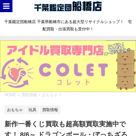
千葉鑑定団船橋店 千葉県船橋市にある超大型リサイクルショップ！ 宅
配買取・出張買取も受付中！
HOME
>
買取情報
>
おもちゃ
>
おもちゃ
玩具
買取情報
新作一番くじ買取も超高額買取実施中で
す！ 8/6～ ドラゴンボール・ぼっちざろ