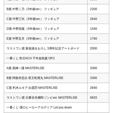
B賞 中野二乃（5年後ver.） フィギュア
2200
C賞 中野三玖（5年後ver.） フィギュア
2640
D賞 中野四葉（5年後ver.） フィギュア
1540
E賞 中野五月（5年後ver.） フィギュア
1760
ラストワン賞 新規描きおろし 5周年記念アートボード
2000
一番くじ BLEACH 千年血戦篇 OP.2
A賞 黒崎一護 MASTERLISE
3300
B賞 阿散井恋次 双王蛇尾丸 MASTERLISE
3300
C賞 朽木ルキア 白霞罸 MASTERLISE
2640
ラストワン賞 日番谷冬獅郎ゾンビver. MASTERLISE
6820
一番くじ 僕のヒーローアカデミア Let you down