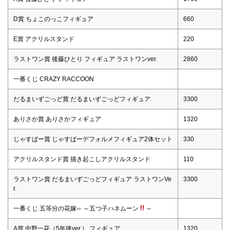
D賞 ちょこのっこフィギュア
660
E賞 アクリルスタンド
220
ラストワン賞 後藤ひとり フィギュア ラストワンver.
2860
一番くじ CRAZY RACCOON
だるまいずごっど賞 だるまいずごっどフィギュア
3300
ありさか賞 ありさかフィギュア
1320
じゃすぱー賞 じゃすぱーデフォルメフィギュア2体セット
330
アクリルスタンド賞 描き起こしアクリルスタンド
110
ラストワン賞 だるまいずごっどフィギュア ラストワンVe
3300
r.
一番くじ 五等分の花嫁∽ ～五つ子ハネムーン
～
A賞 中野一花（5年後ver.） フィギュア
1320