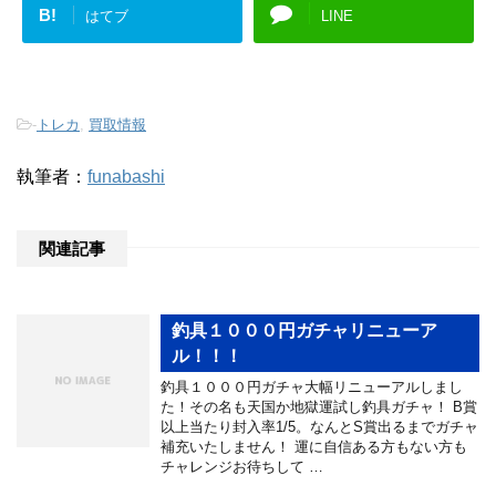
B!
はてブ
LINE
-
トレカ
,
買取情報
執筆者：
funabashi
関連記事
釣具１０００円ガチャリニューア
ル！！！
釣具１０００円ガチャ大幅リニューアルしまし
た！その名も天国か地獄運試し釣具ガチャ！ B賞
以上当たり封入率1/5。なんとS賞出るまでガチャ
補充いたしません！ 運に自信ある方もない方も
チャレンジお待ちして …