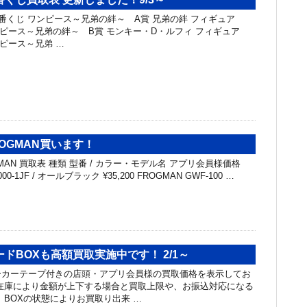
一番くじ ワンピース～兄弟の絆～ A賞 兄弟の絆 フィギュア
ワンピース～兄弟の絆～ B賞 モンキー・D・ルフィ フィギュア
ンピース～兄弟 …
FROGMAN買います！
GMAN 買取表 種類 型番 / カラー・モデル名 アプリ会員様価格
00-1JF / オールブラック ¥35,200 FROGMAN GWF-100 …
ドBOXも高額買取実施中です！ 2/1～
ーカーテープ付きの店頭・アプリ会員様の買取価格を表示してお
在庫により金額が上下する場合と買取上限や、お振込対応になる
 BOXの状態によりお買取り出来 …