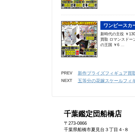
ワンピースカー
新時代の主役 ￥130
買取 ロマンスドーン 
の王国 ￥6 …
PREV
新作プライズフィギュア買取表
NEXT
五等分の花嫁スケールフィギュ
千葉鑑定団船橋店
〒273-0866
千葉県船橋市夏見台３丁目４-８