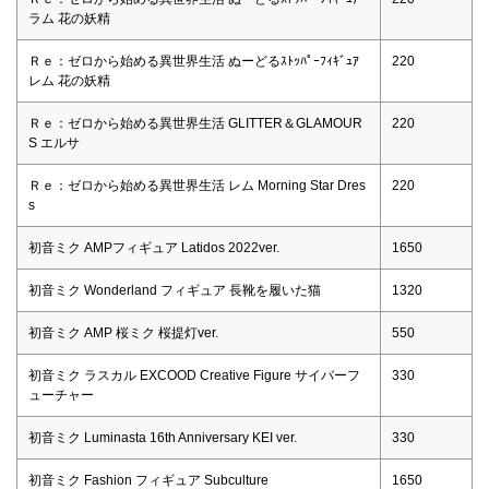
ラム 花の妖精
Ｒｅ：ゼロから始める異世界生活 ぬーどるｽﾄｯﾊﾟｰﾌｨｷﾞｭｱ
220
レム 花の妖精
Ｒｅ：ゼロから始める異世界生活 GLITTER＆GLAMOUR
220
S エルサ
Ｒｅ：ゼロから始める異世界生活 レム Morning Star Dres
220
s
初音ミク AMPフィギュア Latidos 2022ver.
1650
初音ミク Wonderland フィギュア 長靴を履いた猫
1320
初音ミク AMP 桜ミク 桜提灯ver.
550
初音ミク ラスカル EXCOOD Creative Figure サイバーフ
330
ューチャー
初音ミク Luminasta 16th Anniversary KEI ver.
330
初音ミク Fashion フィギュア Subculture
1650