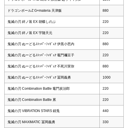
ドラゴンボールZ G×materia 天津飯
880
鬼滅の刃 絆ノ装 EX 胡蝶しのぶ
220
鬼滅の刃 絆ノ装 EX 宇随天元
220
鬼滅の刃 ぬーどるｽﾄｯﾊﾟｰﾌｨｷﾞｭｱ 伊黒小芭内
880
鬼滅の刃 ぬーどるｽﾄｯﾊﾟｰﾌｨｷﾞｭｱ 竈門禰豆子
220
鬼滅の刃 ぬーどるｽﾄｯﾊﾟｰﾌｨｷﾞｭｱ 不死川実弥
880
鬼滅の刃 ぬーどるｽﾄｯﾊﾟｰﾌｨｷﾞｭｱ 冨岡義勇
1000
鬼滅の刃 Combination Battle 竈門炭治郎
220
鬼滅の刃 Combination Battle 累
220
鬼滅の刃 VIBRATION STARS 錆兎
440
鬼滅の刃 MAXIMATIC 冨岡義勇
330