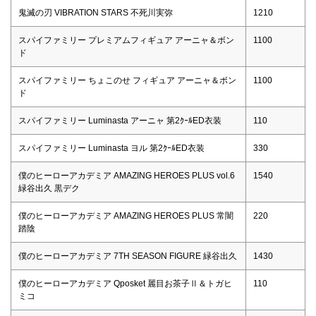
鬼滅の刃 VIBRATION STARS 不死川実弥
1210
スパイファミリー プレミアムフィギュア アーニャ＆ボン
1100
ド
スパイファミリー ちょこのせ フィギュア アーニャ＆ボン
1100
ド
スパイファミリー Luminasta アーニャ 第2ｸｰﾙED衣装
110
スパイファミリー Luminasta ヨル 第2ｸｰﾙED衣装
330
僕のヒーローアカデミア AMAZING HEROES PLUS vol.6
1540
緑谷出久 黒デク
僕のヒーローアカデミア AMAZING HEROES PLUS 常闇
220
踏陰
僕のヒーローアカデミア 7TH SEASON FIGURE 緑谷出久
1430
僕のヒーローアカデミア Qposket 麗目お茶子Ⅱ＆トガヒ
110
ミコ