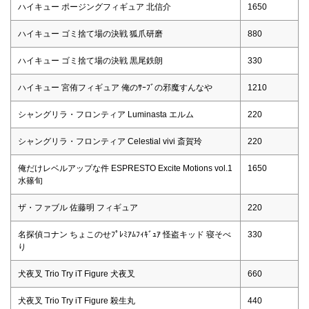
ハイキュー ポージングフィギュア 北信介
1650
ハイキュー ゴミ捨て場の決戦 狐爪研磨
880
ハイキュー ゴミ捨て場の決戦 黒尾鉄朗
330
ハイキュー 宮侑フィギュア 俺のｻｰﾌﾞの邪魔すんなや
1210
シャングリラ・フロンティア Luminasta エルム
220
シャングリラ・フロンティア Celestial vivi 斎賀玲
220
俺だけレベルアップな件 ESPRESTO Excite Motions vol.1
1650
水篠旬
ザ・ファブル 佐藤明 フィギュア
220
名探偵コナン ちょこのせﾌﾟﾚﾐｱﾑﾌｨｷﾞｭｱ 怪盗キッド 寝そべ
330
り
犬夜叉 Trio Try iT Figure 犬夜叉
660
犬夜叉 Trio Try iT Figure 殺生丸
440