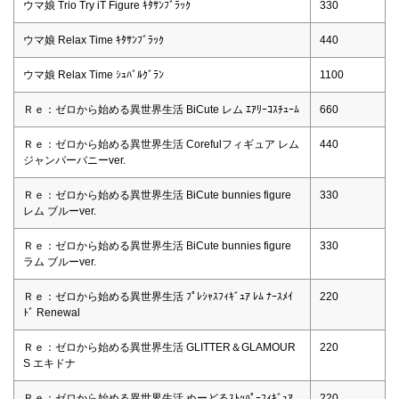
ウマ娘 Trio Try iT Figure ｷﾀｻﾝﾌﾞﾗｯｸ
330
ウマ娘 Relax Time ｷﾀｻﾝﾌﾞﾗｯｸ
440
ウマ娘 Relax Time ｼｭﾊﾞﾙｸﾞﾗﾝ
1100
Ｒｅ：ゼロから始める異世界生活 BiCute レム ｴｱﾘｰｺｽﾁｭｰﾑ
660
Ｒｅ：ゼロから始める異世界生活 Corefulフィギュア レム
440
ジャンパーバニーver.
Ｒｅ：ゼロから始める異世界生活 BiCute bunnies figure
330
レム ブルーver.
Ｒｅ：ゼロから始める異世界生活 BiCute bunnies figure
330
ラム ブルーver.
Ｒｅ：ゼロから始める異世界生活 ﾌﾟﾚｼｬｽﾌｨｷﾞｭｱ ﾚﾑ ﾅｰｽﾒｲ
220
ﾄﾞ Renewal
Ｒｅ：ゼロから始める異世界生活 GLITTER＆GLAMOUR
220
S エキドナ
Ｒｅ：ゼロから始める異世界生活 ぬーどるｽﾄｯﾊﾟｰﾌｨｷﾞｭｱ
220