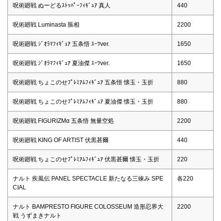
呪術廻戦 ぬーどるｽﾄｯﾊﾟｰﾌｨｷﾞｭｱ 真人
440
呪術廻戦 Luminasta 脹相
2200
呪術廻戦 ｼﾞｵﾗﾏﾌｨｷﾞｭｱ 五条悟 ｽｰﾂver.
1650
呪術廻戦 ｼﾞｵﾗﾏﾌｨｷﾞｭｱ 夏油傑 ｽｰﾂver.
1650
呪術廻戦 ちょこのせﾌﾟﾚﾐｱﾑﾌｨｷﾞｭｱ 五条悟 懐玉・玉折
880
呪術廻戦 ちょこのせﾌﾟﾚﾐｱﾑﾌｨｷﾞｭｱ 夏油傑 懐玉・玉折
880
呪術廻戦 FIGURIZMα 五条悟 無量空処
2200
呪術廻戦 KING OF ARTIST 伏黒甚爾
440
呪術廻戦 ちょこのせﾌﾟﾚﾐｱﾑﾌｨｷﾞｭｱ 伏黒甚爾 懐玉・玉折
220
ナルト 疾風伝 PANEL SPECTACLE 新たなる三竦み SPE
各220
CIAL
ナルト BAMPRESTO FIGURE COLOSSEUM 造形忍界大
2200
戦 うずまきナルト