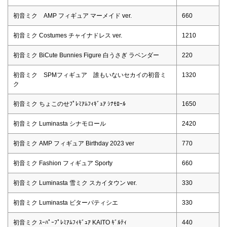
初音ミク AMP フィギュア マーメイド ver.
660
初音ミク Costumes チャイナドレス ver.
1210
初音ミク BiCute Bunnies Figure 白うさぎ ラベンダー
220
初音ミク SPMフィギュア 誰もいないセカイの初音ミ
1320
ク
初音ミク ちょこのせﾌﾟﾚﾐｱﾑﾌｨｷﾞｭｱ ｼﾅﾓﾛｰﾙ
1650
初音ミク Luminasta シナモロール
2420
初音ミク AMP フィギュア Birthday 2023 ver
770
初音ミク Fashion フィギュア Sporty
660
初音ミク Luminasta 雪ミク スカイタウン ver.
330
初音ミク Luminasta ビターパティシエ
330
初音ミク ｽｰﾊﾟｰﾌﾟﾚﾐｱﾑﾌｨｷﾞｭｱ KAITO ｷﾞﾙﾃｨ
440