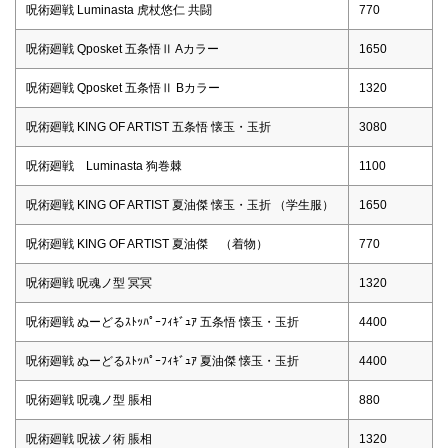
呪術廻戦 Luminasta 虎杖悠仁 共闘
770
呪術廻戦 Qposket 五条悟Ⅱ Aカラー
1650
呪術廻戦 Qposket 五条悟Ⅱ Bカラー
1320
呪術廻戦 KING OF ARTIST 五条悟 懐玉・玉折
3080
呪術廻戦 Luminasta 狗巻棘
1100
呪術廻戦 KING OF ARTIST 夏油傑 懐玉・玉折 （学生服）
1650
呪術廻戦 KING OF ARTIST 夏油傑 （着物）
770
呪術廻戦 呪魂ノ型 冥冥
1320
呪術廻戦 ぬーどるｽﾄｯﾊﾟｰﾌｨｷﾞｭｱ 五条悟 懐玉・玉折
4400
呪術廻戦 ぬーどるｽﾄｯﾊﾟｰﾌｨｷﾞｭｱ 夏油傑 懐玉・玉折
4400
呪術廻戦 呪魂ノ型 脹相
880
呪術廻戦 呪祓ノ術 脹相
1320