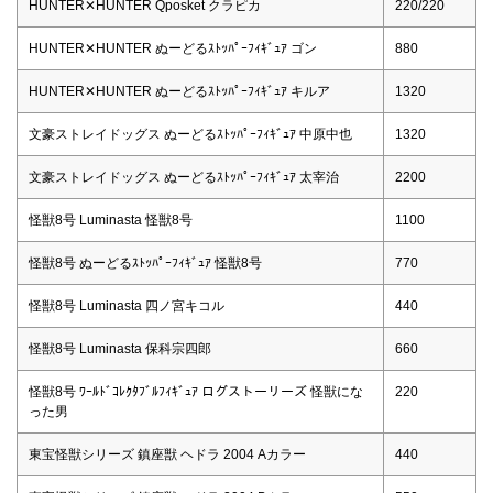
HUNTER✕HUNTER Qposket クラピカ
220/220
HUNTER✕HUNTER ぬーどるｽﾄｯﾊﾟｰﾌｨｷﾞｭｱ ゴン
880
HUNTER✕HUNTER ぬーどるｽﾄｯﾊﾟｰﾌｨｷﾞｭｱ キルア
1320
文豪ストレイドッグス ぬーどるｽﾄｯﾊﾟｰﾌｨｷﾞｭｱ 中原中也
1320
文豪ストレイドッグス ぬーどるｽﾄｯﾊﾟｰﾌｨｷﾞｭｱ 太宰治
2200
怪獣8号 Luminasta 怪獣8号
1100
怪獣8号 ぬーどるｽﾄｯﾊﾟｰﾌｨｷﾞｭｱ 怪獣8号
770
怪獣8号 Luminasta 四ノ宮キコル
440
怪獣8号 Luminasta 保科宗四郎
660
怪獣8号 ﾜｰﾙﾄﾞｺﾚｸﾀﾌﾞﾙﾌｨｷﾞｭｱ ログストーリーズ 怪獣にな
220
った男
東宝怪獣シリーズ 鎮座獣 ヘドラ 2004 Aカラー
440