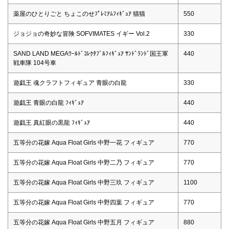
薬屋のひとりごと ちょこのせﾌﾟﾚﾐｱﾑﾌｨｷﾞｭｱ 猫猫
550
ジョジョの奇妙な冒険 SOFVIMATES イギー Vol.2
330
SAND LAND MEGAﾜｰﾙﾄﾞｺﾚｸﾀﾌﾞﾙﾌｨｷﾞｭｱ ｻﾝﾄﾞﾗﾝﾄﾞ国王軍
440
戦車隊 104号車
遊戯王 魂クラフトフィギュア 青眼の白龍
330
遊戯王 青眼の白龍 ﾌｨｷﾞｭｱ
440
遊戯王 真紅眼の黒龍 ﾌｨｷﾞｭｱ
440
五等分の花嫁 Aqua Float Girls 中野一花 フィギュア
770
五等分の花嫁 Aqua Float Girls 中野二乃 フィギュア
770
五等分の花嫁 Aqua Float Girls 中野三玖 フィギュア
1100
五等分の花嫁 Aqua Float Girls 中野四葉 フィギュア
770
五等分の花嫁 Aqua Float Girls 中野五月 フィギュア
880