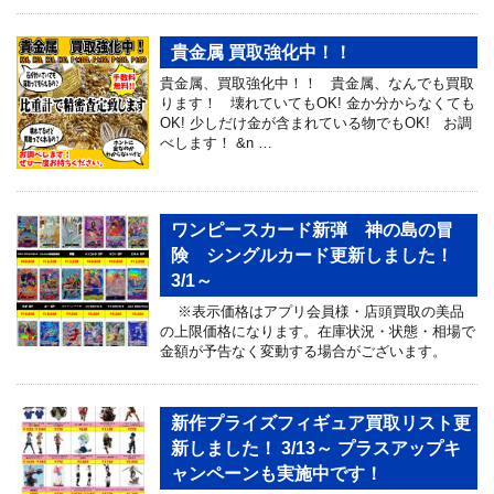
貴金属 買取強化中！！
貴金属、買取強化中！！ 貴金属、なんでも買取
ります！ 壊れていてもOK! 金か分からなくても
OK! 少しだけ金が含まれている物でもOK! お調
べします！ &n …
ワンピースカード新弾 神の島の冒
険 シングルカード更新しました！
3/1～
※表示価格はアプリ会員様・店頭買取の美品
の上限価格になります。在庫状況・状態・相場で
金額が予告なく変動する場合がございます。
新作プライズフィギュア買取リスト更
新しました！ 3/13～ プラスアップキ
ャンペーンも実施中です！