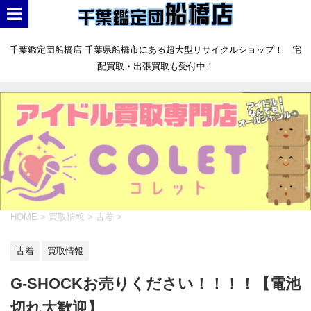
千葉鑑定団船橋店 千葉県船橋市にある超大型リサイクルショップ！ 宅
配買取・出張買取も受付中！
HOME
>
買取情報
>
古着
>
古着
買取情報
G-SHOCKお売りください！！！！【電池
切れ大歓迎】