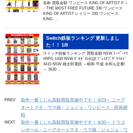
名称 買取金額 ワンピース KING OF ARTIST ﾎﾞﾆ
ｰ THE MOST FREE FUTURE 330 ワンピース
KING OF ARTIST レイリー 330 ワンピース
KING …
Switch鉄板ランキング 更新しまし
た！！ 1/8
スイッチ鉄板ランキング 買取金額 NSW ｽｰﾊﾟｰﾏﾘ
ｵRPG 1430 NSW ｾﾞﾙﾀﾞの伝説 ﾌﾞﾚｽｵﾌﾞｻﾞﾜｲﾙﾄﾞ
3410 NSW 桃太郎電鉄 ～昭和 平成 令和も定番!
～ 3630 …
PREV
新作一番くじも高額買取実施中です！ 6/29～ ニーア
オートマタ・ウマ娘・ジョジョ・ワンピース・呪術廻
戦
NEXT
新作一番くじも高額買取実施中です！ 6/30～ ドラゴ
ンボール・ニーアオートマタ・ウマ娘・ジョジョ・ワ