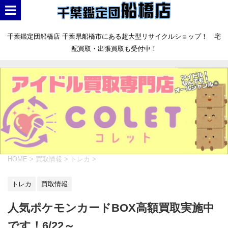
千葉鑑定団船橋店 千葉県船橋市にある超大型リサイクルショップ！ 宅
配買取・出張買取も受付中！
HOME
>
買取情報
>
トレカ
>
トレカ
買取情報
人気ポケモンカードBOX高額買取実施中
です！6/22～