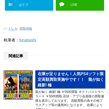
B!
はてブ
LINE
-
トレカ
,
買取情報
執筆者：
funabashi
関連記事
在庫が足りません！人気PS4ソフト限
定高額買取実施中です！！ 龍が如く
維新! 極
龍が如く 維新! 極 ￥5500買取 オクトパストラベ
ラーⅡ ￥5500買取 店頭・アプリ会員様の買取価
格を表示しております。 高額買取の為その他プ
ラスアップ等の適用外になります。 在庫により