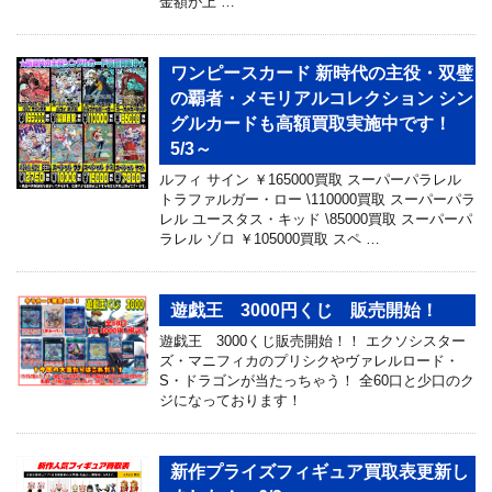
金額が上 …
ワンピースカード 新時代の主役・双璧
の覇者・メモリアルコレクション シン
グルカードも高額買取実施中です！
5/3～
ルフィ サイン ￥165000買取 スーパーパラレル
トラファルガー・ロー \110000買取 スーパーパラ
レル ユースタス・キッド \85000買取 スーパーパ
ラレル ゾロ ￥105000買取 スペ …
遊戯王 3000円くじ 販売開始！
遊戯王 3000くじ販売開始！！ エクソシスター
ズ・マニフィカのプリシクやヴァレルロード・
S・ドラゴンが当たっちゃう！ 全60口と少口のク
ジになっております！
新作プライズフィギュア買取表更新し