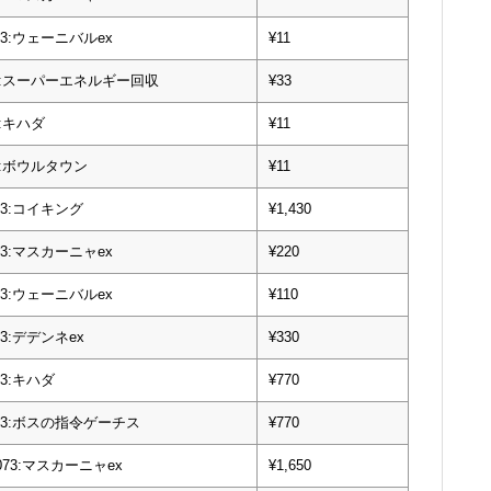
073:ウェーニバルex
¥11
073:スーパーエネルギー回収
¥33
73:キハダ
¥11
073:ボウルタウン
¥11
073:コイキング
¥1,430
073:マスカーニャex
¥220
073:ウェーニバルex
¥110
073:デデンネex
¥330
073:キハダ
¥770
/073:ボスの指令ゲーチス
¥770
/073:マスカーニャex
¥1,650