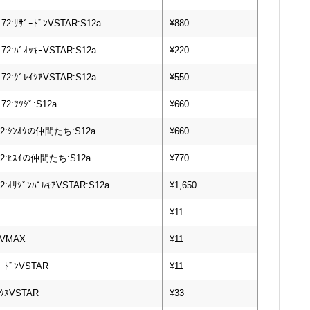
172:ﾘｻﾞｰﾄﾞﾝVSTAR:S12a
¥880
172:ﾊﾞｵｯｷｰVSTAR:S12a
¥220
172:ｸﾞﾚｲｼｱVSTAR:S12a
¥550
172:ﾂﾂｼﾞ:S12a
¥660
172:ｼﾝｵｳの仲間たち:S12a
¥660
172:ﾋｽｲの仲間たち:S12a
¥770
72:ｵﾘｼﾞﾝﾊﾟﾙｷｱVSTAR:S12a
¥1,650
¥11
ｳVMAX
¥11
ﾞｰﾄﾞﾝVSTAR
¥11
ｾｳｽVSTAR
¥33