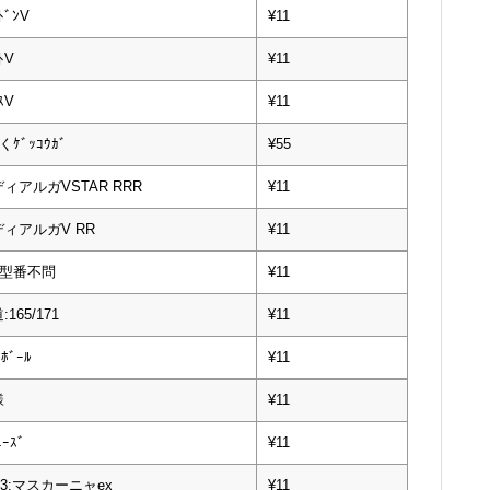
ﾄﾞﾝV
¥11
ﾄV
¥11
ｽV
¥11
くｹﾞｯｺｳｶﾞ
¥55
ィアルガVSTAR RRR
¥11
ィアルガV RR
¥11
ﾙ 型番不問
¥11
165/171
¥11
ﾎﾞｰﾙ
¥11
様
¥11
ｭｰｽﾞ
¥11
073:マスカーニャex
¥11