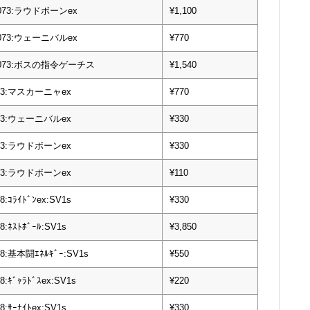
/073:ラウドボーンex
¥1,100
/073:ウェーニバルex
¥770
0/073:ボスの指令ゲーチス
¥1,540
073:マスカーニャex
¥770
073:ウェーニバルex
¥330
073:ラウドボーンex
¥330
073:ラウドボーンex
¥110
78:ｺﾗｲﾄﾞﾝex:SV1s
¥330
78:ﾈｽﾄﾎﾞｰﾙ:SV1s
¥3,850
78:基本闘ｴﾈﾙｷﾞｰ:SV1s
¥550
78:ｷﾞｬﾗﾄﾞｽex:SV1s
¥220
78:ｻｰﾅｲﾄex:SV1s
¥330